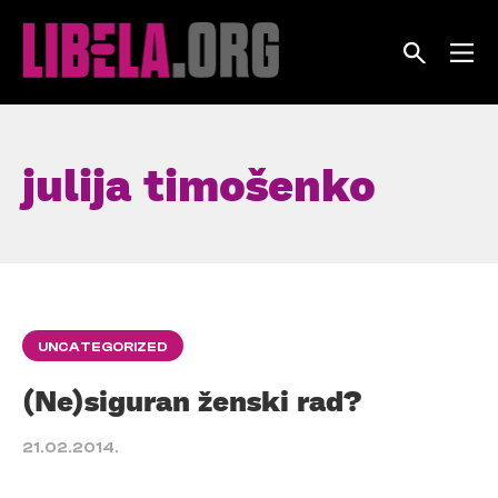
Skip
to
content
julija timošenko
UNCATEGORIZED
(Ne)siguran ženski rad?
21.02.2014.