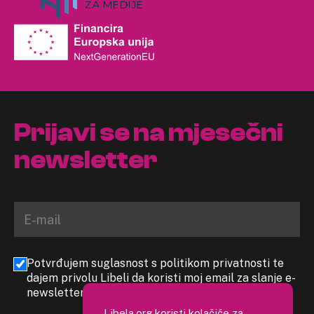
Prijavi se na mjesečni
newsletter
Potvrđujem suglasnost s politikom privatnosti te
dajem privolu Libeli da koristi moj email za slanje e-
newslettera
Libela.org koristi kolačiće za