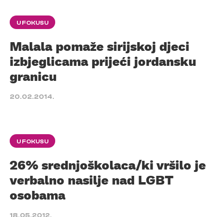
U FOKUSU
Malala pomaže sirijskoj djeci
izbjeglicama prijeći jordansku
granicu
20.02.2014.
U FOKUSU
26% srednjoškolaca/ki vršilo je
verbalno nasilje nad LGBT
osobama
18.05.2012.