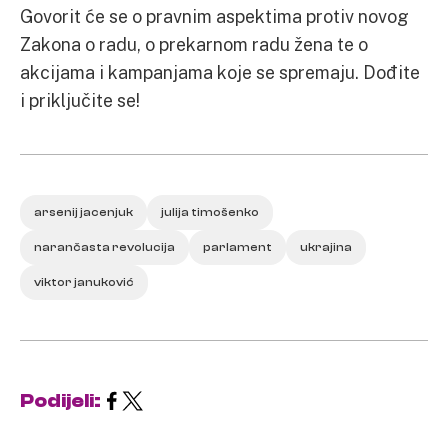
Govorit će se o pravnim aspektima protiv novog
Zakona o radu, o prekarnom radu žena te o
akcijama i kampanjama koje se spremaju. Dođite
i priključite se!
arsenij jacenjuk
julija timošenko
narančasta revolucija
parlament
ukrajina
viktor januković
Podijeli: