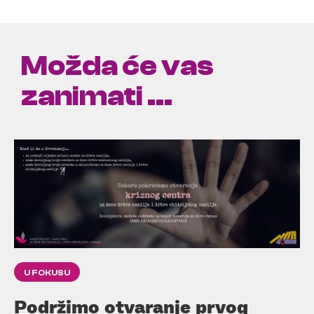
Možda će vas
zanimati ...
U FOKUSU
Podržimo otvaranje prvog