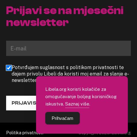
Prijavi se na mjesečni
newsletter
Potvrđujem suglasnost s politikom privatnosti te
dajem privolu Libeli da koristi moj email za slanje e-
newslettera
Libela.org koristi kolačiće za
omogućavanje boljeg korisničkog
PRIJAVI SE
iskustva.
Saznaj više
.
Prihvaćam
Politika privatnosti
Copyright 2026. Libela.org