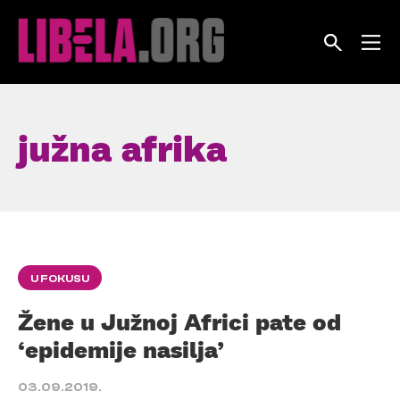
Skip
to
content
južna afrika
U FOKUSU
Žene u Južnoj Africi pate od
‘epidemije nasilja’
03.09.2019.