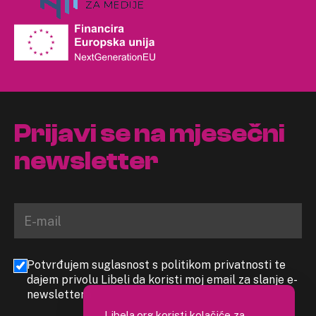
Prijavi se na mjesečni
newsletter
Potvrđujem suglasnost s politikom privatnosti te
dajem privolu Libeli da koristi moj email za slanje e-
newslettera
Libela.org koristi kolačiće za