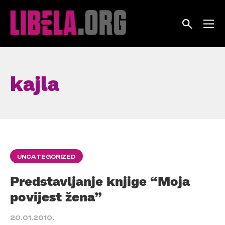
Skip
to
content
kajla
UNCATEGORIZED
Predstavljanje knjige “Moja
povijest žena”
20.01.2010.