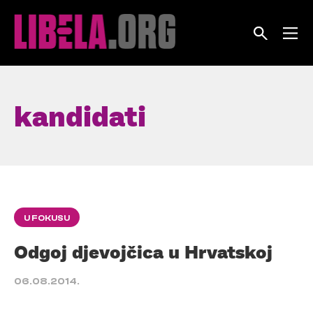
Skip
to
content
kandidati
U FOKUSU
Odgoj djevojčica u Hrvatskoj
06.08.2014.