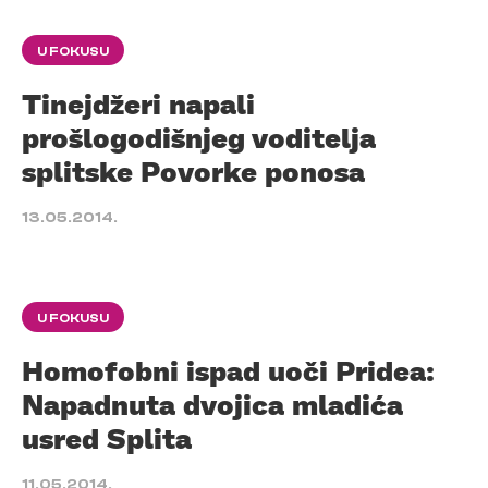
U FOKUSU
Tinejdžeri napali
prošlogodišnjeg voditelja
splitske Povorke ponosa
13.05.2014.
U FOKUSU
Homofobni ispad uoči Pridea:
Napadnuta dvojica mladića
usred Splita
11.05.2014.