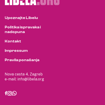
Upoznajte Libelu
Politika ispravaka i
nadopuna
Kontakt
Impressum
Pravila ponašanja
Nova cesta 4, Zagreb
e-mail:
info@libela.org