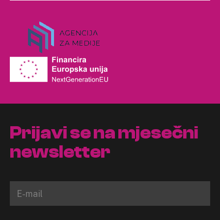
Prijavi se na mjesečni
newsletter