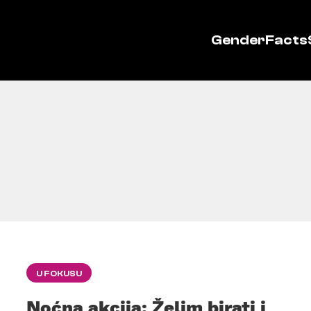
GenderFacts
U FOKUSU
Noćna akcija: Želim birati i