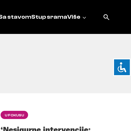
Sa stavom
Stup srama
Više
U FOKUSU
‘Nesigurne intervencije: