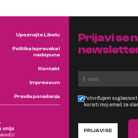
Prijavi se 
Upoznajte Libelu
newslette
Politika ispravaka i
nadopuna
Kontakt
Impressum
Pravila ponašanja
Potvrđujem suglasnost s
koristi moj email za sl
PRIJAVI SE