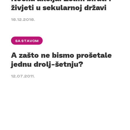
živjeti u sekularnoj državi
16.12.2016.
SA STAVOM
A zašto ne bismo prošetale
jednu drolj-šetnju?
12.07.2011.