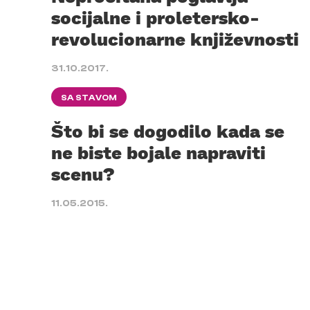
socijalne i proletersko-
revolucionarne književnosti
31.10.2017.
SA STAVOM
Što bi se dogodilo kada se
ne biste bojale napraviti
scenu?
11.05.2015.