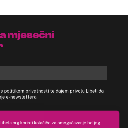
na mjesečni
r
 politikom privatnosti te dajem privolu Libeli da
anje e-newslettera
Libela.org koristi kolačiće za omogućavanje boljeg