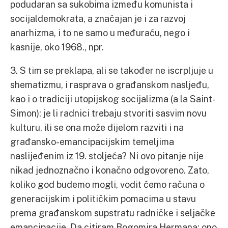
podudaran sa sukobima između komunista i
socijaldemokrata, a značajan je i za razvoj
anarhizma, i to ne samo u međuraću, nego i
kasnije, oko 1968., npr.
3. S tim se preklapa, ali se također ne iscrpljuje u
shematizmu, i rasprava o građanskom nasljeđu,
kao i o tradiciji utopijskog socijalizma (a la Saint-
Simon): je li radnici trebaju stvoriti sasvim novu
kulturu, ili se ona može dijelom razviti i na
građansko-emancipacijskim temeljima
naslijeđenim iz 19. stoljeća? Ni ovo pitanje nije
nikad jednoznačno i konačno odgovoreno. Zato,
koliko god budemo mogli, vodit ćemo računa o
generacijskim i političkim pomacima u stavu
prema građanskom supstratu radničke i seljačke
emancipacije. Da citiram Bogomira Hermana: ono