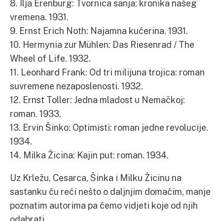
8. Ilja Erenburg: Tvornica sanja: kronika našeg
vremena. 1931.
9. Ernst Erich Noth: Najamna kućerina. 1931.
10. Hermynia zur Mühlen: Das Riesenrad / The
Wheel of Life. 1932.
11. Leonhard Frank: Od tri milijuna trojica: roman
suvremene nezaposlenosti. 1932.
12. Ernst Toller: Jedna mladost u Nemačkoj:
roman. 1933.
13. Ervin Šinko: Optimisti: roman jedne revolucije.
1934.
14. Milka Žicina: Kajin put: roman. 1934.
Uz Krležu, Cesarca, Šinka i Milku Žicinu na
sastanku ću reći nešto o daljnjim domaćim, manje
poznatim autorima pa ćemo vidjeti koje od njih
odabrati.