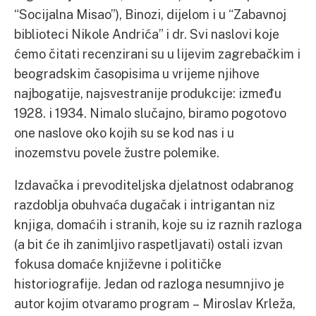
“Socijalna Misao”), Binozi, dijelom i u “Zabavnoj
biblioteci Nikole Andrića” i dr. Svi naslovi koje
ćemo čitati recenzirani su u lijevim zagrebačkim i
beogradskim časopisima u vrijeme njihove
najbogatije, najsvestranije produkcije: između
1928. i 1934. Nimalo slučajno, biramo pogotovo
one naslove oko kojih su se kod nas i u
inozemstvu povele žustre polemike.
Izdavačka i prevoditeljska djelatnost odabranog
razdoblja obuhvaća dugačak i intrigantan niz
knjiga, domaćih i stranih, koje su iz raznih razloga
(a bit će ih zanimljivo raspetljavati) ostali izvan
fokusa domaće književne i političke
historiografije. Jedan od razloga nesumnjivo je
autor kojim otvaramo program – Miroslav Krleža,