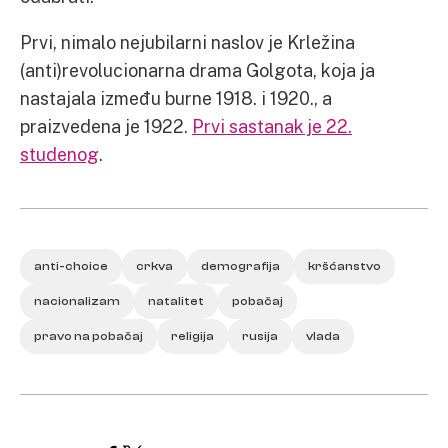
Prvi, nimalo nejubilarni naslov je Krležina
(anti)revolucionarna drama Golgota, koja ja
nastajala između burne 1918. i 1920., a
praizvedena je 1922.
Prvi sastanak je 22.
studenog
.
anti-choice
crkva
demografija
kršćanstvo
nacionalizam
natalitet
pobačaj
pravo na pobačaj
religija
rusija
vlada