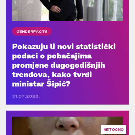
GENDERFACTS
Pokazuju li novi statistički
podaci o pobačajima
promjene dugogodišnjih
trendova, kako tvrdi
ministar Šipić?
31.07.2026.
NETOČNO