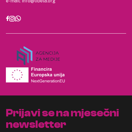
e-mail:
info@libela.org
Prijavi se na mjesečni
newsletter