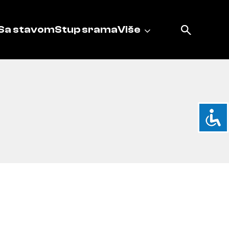
Sa stavom
Stup srama
Više