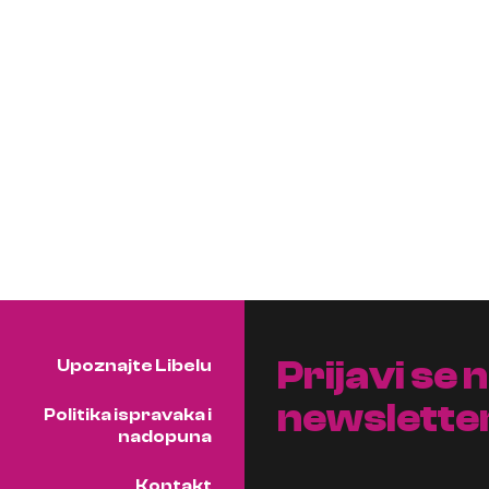
Prijavi se 
Upoznajte Libelu
newslette
Politika ispravaka i
nadopuna
Kontakt