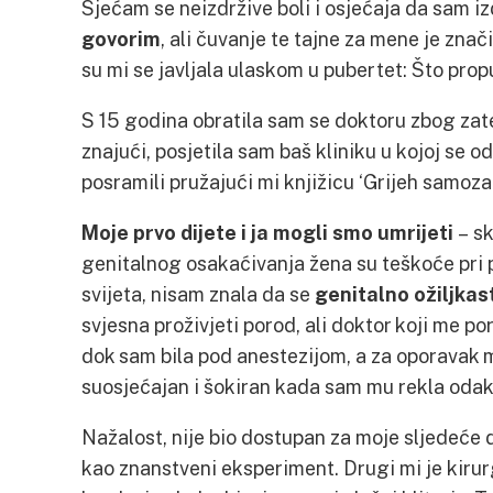
Sjećam se neizdržive boli i osjećaja da sam i
govorim
, ali čuvanje te tajne za mene je znač
su mi se javljala ulaskom u pubertet: Što prop
S 15 godina obratila sam se doktoru zbog zat
znajući, posjetila sam baš kliniku u kojoj se od
posramili pružajući mi knjižicu ‘Grijeh samoza
Moje prvo dijete i ja mogli smo umrijeti
– sk
genitalnog osakaćivanja žena su teškoće pri
svijeta, nisam znala da se
genitalno ožiljkas
svjesna proživjeti porod, ali doktor koji me p
dok sam bila pod anestezijom, a za oporavak mi
suosjećajan i šokiran kada sam mu rekla odakl
Nažalost, nije bio dostupan za moje sljedeće d
kao znanstveni eksperiment. Drugi mi je kirur