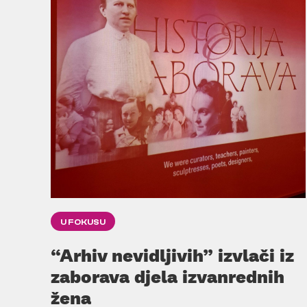
U FOKUSU
“Arhiv nevidljivih” izvlači iz
zaborava djela izvanrednih
žena