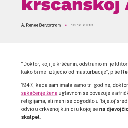
kršćanskoj 
A. Renee Bergstrom
16.12.2016.
“Doktor, koji je kršćanin, odstranio mi je klit
kako bi me ‘izliječio’ od masturbacije”, piše
Re
1947., kada sam imala samo tri godine, doktor 
sakaćenje žena
uglavnom se povezuje s afrič
religijama, ali meni se dogodilo u ‘bijeloj’ s
odvio u crkvenoj klinici u kojoj se
na djevojči
skalpel
.