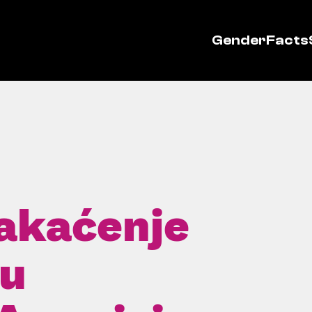
GenderFacts
akaćenje
 u