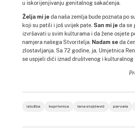
u iskorijenjivanju genitalnog sakaćenja.
Želja mi je
da naša zemlja bude poznata po su
koji su patili i još uvijek pate.
San mi je
da se 
izvršavati u svim kulturama i da žene osjete p
namjera našega Stvoritelja.
Nadam se
da ćemo
zlostavljanja. Sa 72 godine, ja, Umjetnica Ren
se uspjeli dići iznad društvenog i kulturalnog 
Pr
izložba
koprivnica
lana stojićević
parcela