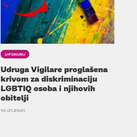
U FOKUSU
Udruga Vigilare proglašena
krivom za diskriminaciju
LGBTIQ osoba i njihovih
obitelji
10.01.2021.