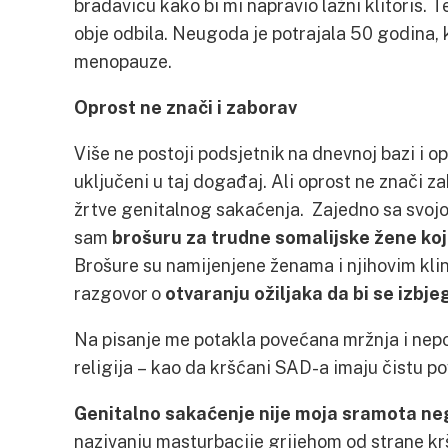
bradavicu kako bi mi napravio lažni klitoris. 
obje odbila. Neugoda je potrajala 50 godina, 
menopauze.
Oprost ne znači i zaborav
Više ne postoji podsjetnik na dnevnoj bazi i op
uključeni u taj događaj. Ali oprost ne znači 
žrtve genitalnog sakaćenja. Zajedno sa svojo
sam
brošuru za trudne somalijske žene koj
Brošure su namijenjene ženama i njihovim klin
razgovor o
otvaranju ožiljaka da bi se izbje
Na pisanje me potakla povećana mržnja i nepoš
religija – kao da kršćani SAD-a imaju čistu po
Genitalno sakaćenje nije moja sramota ne
nazivanju masturbacije grijehom od strane kr