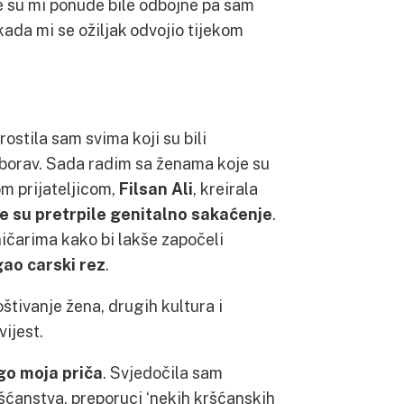
Te su mi ponude bile odbojne pa sam
kada mi se ožiljak odvojio tijekom
rostila sam svima koji su bili
zaborav. Sada radim sa ženama koje su
m prijateljicom,
Filsan Ali
, kreirala
e su pretrpile genitalno sakaćenje
.
ičarima kako bi lakše započeli
gao carski rez
.
tivanje žena, drugih kultura i
vijest.
go moja priča
. Svjedočila sam
šćanstva, preporuci ‘nekih kršćanskih