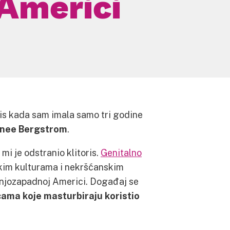
Americi
oris kada sam imala samo tri godine
nee Bergstrom
.
mi je odstranio klitoris.
Genitalno
kim kulturama i nekršćanskim
rednjozapadnoj Americi. Događaj se
cama koje masturbiraju koristio