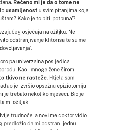
zdana.
Rečeno mi je da o tome ne
ilo
usamljenost
u svim pitanjima koja
uštam? Kako je to biti ‘potpuna’?
ezajućeg osjećaja na ožiljku. Ne
vilo odstranjivanje klitorisa te su me
dovoljavanja’.
oro pa univerzalna posljedica
 porodu. Kao i mnoge žene širom
to tkivo ne rasteže
. Htjela sam
orađao je izvršio opsežnu epiziotomiju
 je trebalo nekoliko mjeseci. Bio je
e mi ožiljak.
vije trudnoće, a novi me doktor vidio
g predložio da mi odstrani jednu