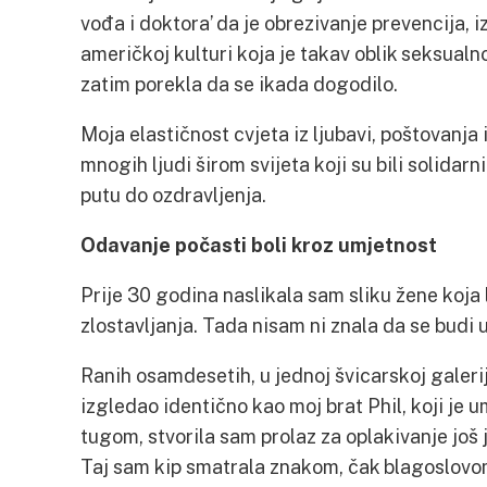
vođa i doktora’ da je obrezivanje prevencija, 
američkoj kulturi koja je takav oblik seksualno
zatim porekla da se ikada dogodilo.
Moja elastičnost cvjeta iz ljubavi, poštovanja 
mnogih ljudi širom svijeta koji su bili solid
putu do ozdravljenja.
Odavanje počasti boli kroz umjetnost
Prije 30 godina naslikala sam sliku žene koja 
zlostavljanja. Tada nisam ni znala da se budi 
Ranih osamdesetih, u jednoj švicarskoj galerij
izgledao identično kao moj brat Phil, koji je 
tugom, stvorila sam prolaz za oplakivanje još
Taj sam kip smatrala znakom, čak blagoslovo