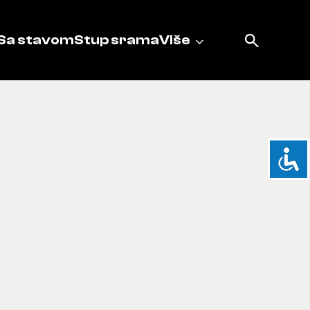
Sa stavom
Stup srama
Više