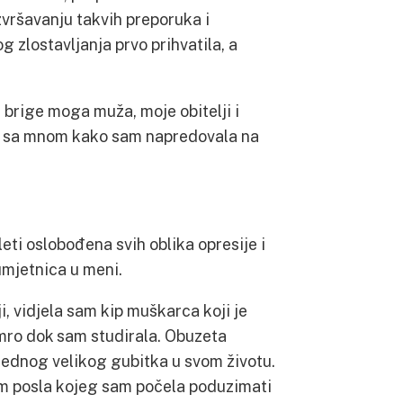
izvršavanju takvih preporuka i
g zlostavljanja prvo prihvatila, a
i brige moga muža, moje obitelji i
arni sa mnom kako sam napredovala na
leti oslobođena svih oblika opresije i
umjetnica u meni.
i, vidjela sam kip muškarca koji je
umro dok sam studirala. Obuzeta
 jednog velikog gubitka u svom životu.
m posla kojeg sam počela poduzimati