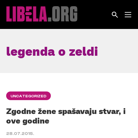
Skip
to
content
legenda o zeldi
UNCATEGORIZED
Zgodne žene spašavaju stvar, i
ove godine
28.07.2015.