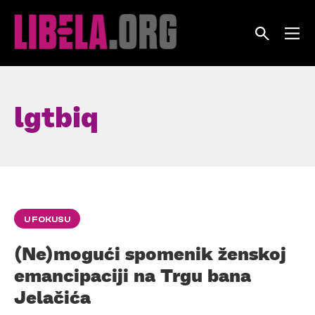
Skip
to
content
lgtbiq
U FOKUSU
(Ne)mogući spomenik ženskoj
emancipaciji na Trgu bana
Jelačića