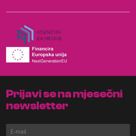
Prijavi se na mjesečni
newsletter