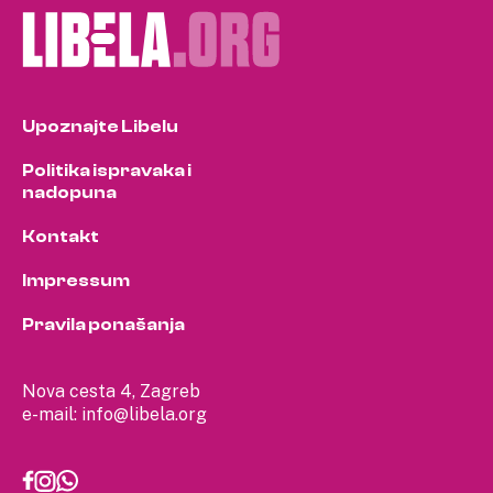
Upoznajte Libelu
Politika ispravaka i
nadopuna
Kontakt
Impressum
Pravila ponašanja
Nova cesta 4, Zagreb
e-mail:
info@libela.org