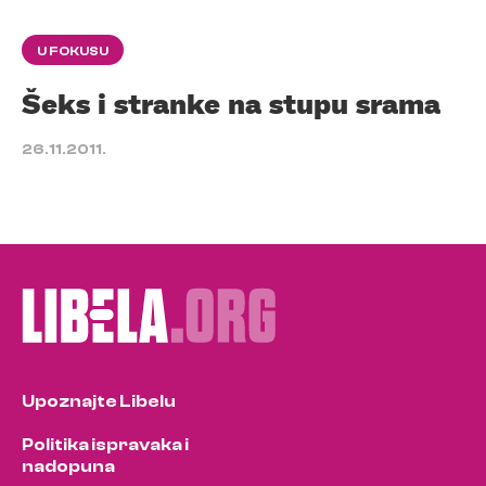
U FOKUSU
Šeks i stranke na stupu srama
26.11.2011.
Upoznajte Libelu
Politika ispravaka i
nadopuna