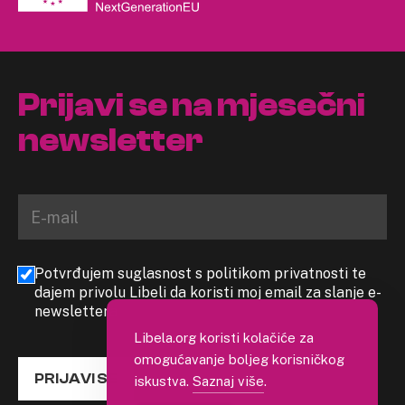
Prijavi se na mjesečni
newsletter
Potvrđujem suglasnost s politikom privatnosti te
dajem privolu Libeli da koristi moj email za slanje e-
newslettera
Libela.org koristi kolačiće za
omogućavanje boljeg korisničkog
PRIJAVI SE
iskustva.
Saznaj više
.