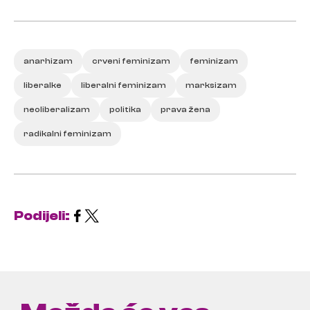
anarhizam
crveni feminizam
feminizam
liberalke
liberalni feminizam
marksizam
neoliberalizam
politika
prava žena
radikalni feminizam
Podijeli: