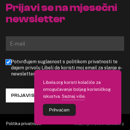
Prijavi se na mjesečni
newsletter
Potvrđujem suglasnost s politikom privatnosti te
dajem privolu Libeli da koristi moj email za slanje e-
newslettera
Libela.org koristi kolačiće za
omogućavanje boljeg korisničkog
PRIJAVI SE
iskustva.
Saznaj više
.
Prihvaćam
Politika privatnosti
Copyright 2026. Libela.org