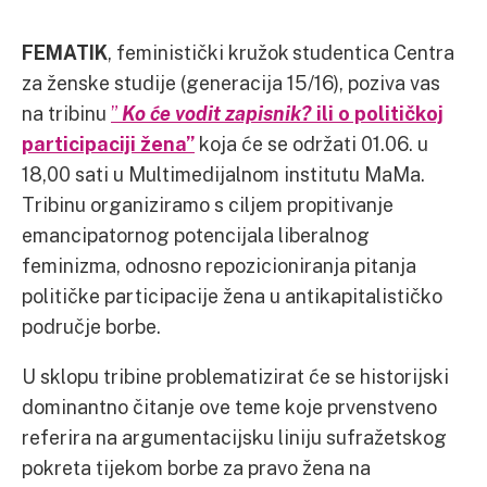
FEMATIK
, feministički kružok studentica Centra
za ženske studije (generacija 15/16), poziva vas
na tribinu
”
Ko
ć
e vodit zapisnik?
ili o političkoj
participaciji žena”
koja će se održati 01.06. u
18,00 sati u Multimedijalnom institutu MaMa.
Tribinu organiziramo s ciljem propitivanje
emancipatornog potencijala liberalnog
feminizma, odnosno repozicioniranja pitanja
političke participacije žena u antikapitalističko
područje borbe.
U sklopu tribine problematizirat će se historijski
dominantno čitanje ove teme koje prvenstveno
referira na argumentacijsku liniju sufražetskog
pokreta tijekom borbe za pravo žena na