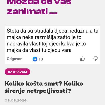
Možda će vas
zanimati ...
SA STAVOM
Koliko košta smrt? Koliko
širenje netrpeljivosti?
03.08.2026.