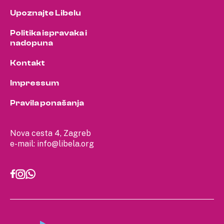
Upoznajte Libelu
Politika ispravaka i
nadopuna
Kontakt
Impressum
Pravila ponašanja
Nova cesta 4, Zagreb
e-mail:
info@libela.org