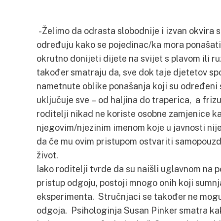
-Želimo da odrasta slobodnije i izvan okvira 
određuju kako se pojedinac/ka mora ponašati –
okrutno donijeti dijete na svijet s plavom ili 
također smatraju da, sve dok taje djetetov spo
nametnute oblike ponašanja koji su određeni
uključuje sve – od haljina do traperica, a friz
roditelji nikad ne koriste osobne zamjenice ka
njegovim/njezinim imenom koje u javnosti nije
da će mu ovim pristupom ostvariti samopouzdan
život.
Iako roditelji tvrde da su naišli uglavnom na p
pristup odgoju, postoji mnogo onih koji sumnj
eksperimenta. Stručnjaci se također ne mogu s
odgoja. Psihologinja Susan Pinker smatra kak