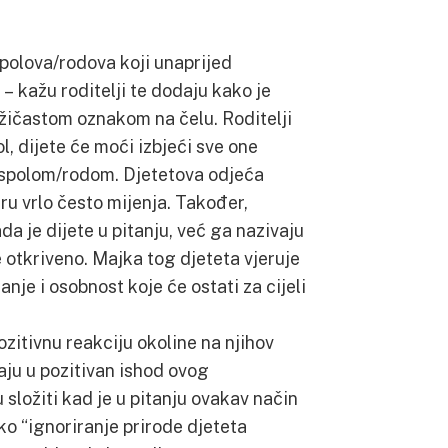
spolova/rodova koji unaprijed
 kažu roditelji te dodaju kako je
ružičastom oznakom na čelu. Roditelji
l, dijete će moći izbjeći sve one
 spolom/rodom. Djetetova odjeća
uru vrlo često mijenja. Također,
da je dijete u pitanju, već ga nazivaju
 otkriveno. Majka tog djeteta vjeruje
je i osobnost koje će ostati za cijeli
ozitivnu reakciju okoline na njihov
aju u pozitivan ishod ovog
ložiti kad je u pitanju ovakav način
o “ignoriranje prirode djeteta