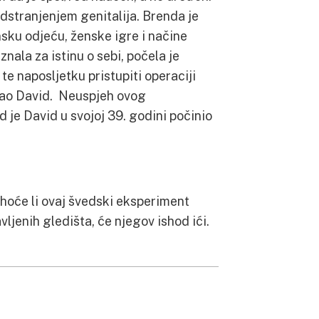
dstranjenjem genitalija. Brenda je
nsku odjeću, ženske igre i načine
nala za istinu o sebi, počela je
te naposljetku pristupiti operaciji
tao David. Neuspjeh ovog
 je David u svojoj 39. godini počinio
hoće li ovaj švedski eksperiment
vljenih gledišta, će njegov ishod ići.