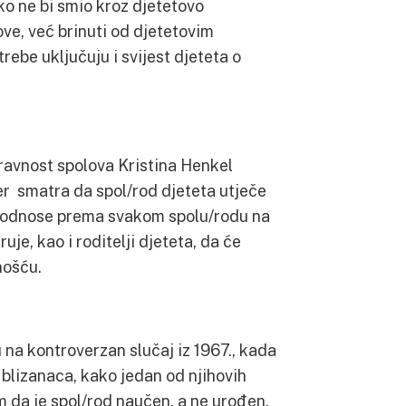
ko ne bi smio kroz djetetovo
ove, već brinuti od djetetovim
ebe uključuju i svijest djeteta o
ravnost spolova Kristina Henkel
jer smatra da spol/rod djeteta utječe
di odnose prema svakom spolu/rodu na
je, kao i roditelji djeteta, da će
nošću.
 na kontroverzan slučaj iz 1967., kada
a blizanaca, kako jedan od njihovih
m da je spol/rod naučen, a ne urođen.