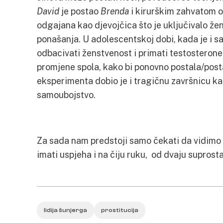
David
je postao
Brenda
i kirurškim zahvatom o
odgajana kao djevojčica što je uključivalo že
ponašanja. U adolescentskoj dobi, kada je i saz
odbacivati ženstvenost i primati testosterone 
promjene spola, kako bi ponovno postala/pos
eksperimenta dobio je i tragičnu završnicu kad
samoubojstvo.
Za sada nam predstoji samo čekati da vidimo 
imati uspjeha i na čiju ruku, od dvaju suprosta
lidija šunjerga
prostitucija