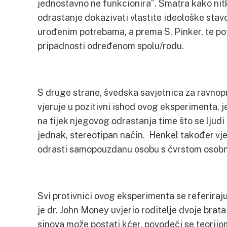
jednostavno ne funkcionira”. Smatra kako nit
odrastanje dokazivati vlastite ideološke stav
urođenim potrebama, a prema S. Pinker, te potr
pripadnosti određenom spolu/rodu.
S druge strane, švedska savjetnica za ravnop
vjeruje u pozitivni ishod ovog eksperimenta, 
na tijek njegovog odrastanja time što se lju
jednak, stereotipan način. Henkel također vjeru
odrasti samopouzdanu osobu s čvrstom osob
Svi protivnici ovog eksperimenta se referiraju
je dr. John Money uvjerio roditelje dvoje brat
sinova može postati kćer, povodeći se teorijo