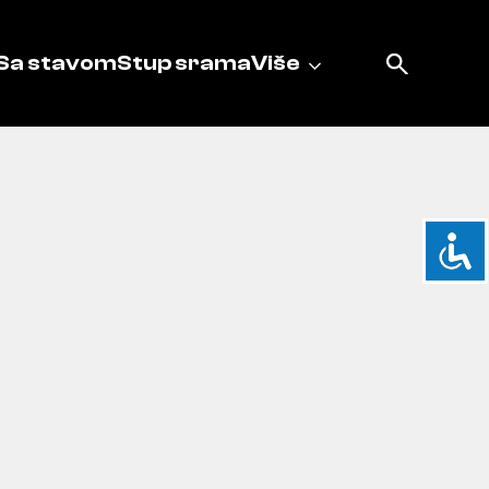
Sa stavom
Stup srama
Više