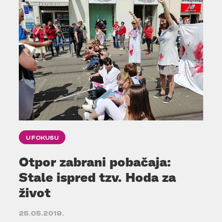
U FOKUSU
Otpor zabrani pobačaja:
Stale ispred tzv. Hoda za
život
25.05.2019.