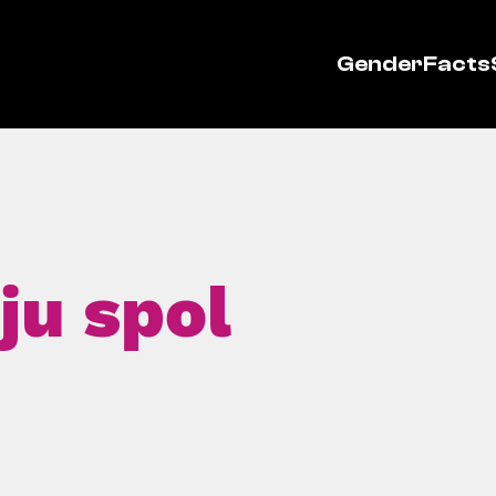
GenderFacts
iju spol