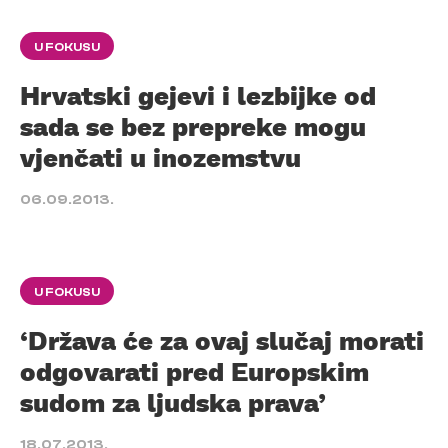
U FOKUSU
Hrvatski gejevi i lezbijke od
sada se bez prepreke mogu
vjenčati u inozemstvu
06.09.2013.
U FOKUSU
‘Država će za ovaj slučaj morati
odgovarati pred Europskim
sudom za ljudska prava’
18.07.2013.