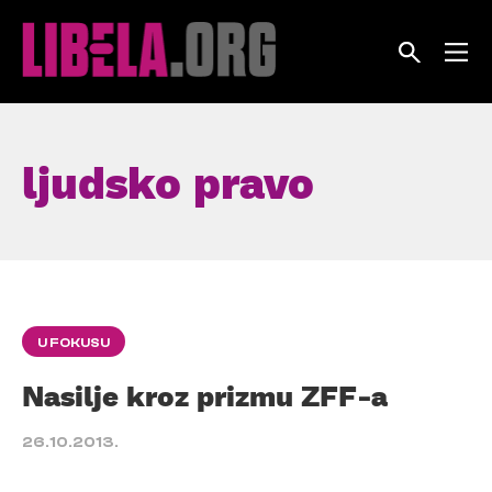
Skip
to
content
ljudsko pravo
U FOKUSU
Nasilje kroz prizmu ZFF-a
26.10.2013.