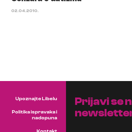
02.04.2010.
Prijavi se 
Upoznajte Libelu
newslette
Politika ispravaka i
nadopuna
Kontakt