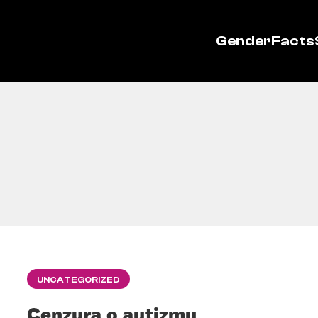
GenderFacts
UNCATEGORIZED
Cenzura o autizmu