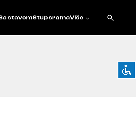
Sa stavom
Stup srama
Više