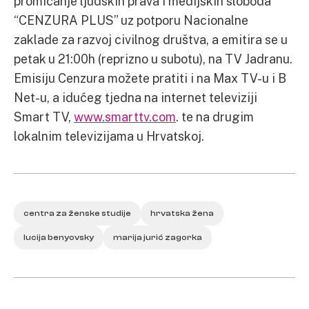
promicanje ljudskih prava i medijskih sloboda
“CENZURA PLUS” uz potporu Nacionalne
zaklade za razvoj civilnog društva, a emitira se u
petak u 21:00h (reprizno u subotu), na TV Jadranu.
Emisiju Cenzura možete pratiti i na Max TV-u i B
Net-u, a idućeg tjedna na internet televiziji
Smart TV,
www.smarttv.com
. te na drugim
lokalnim televizijama u Hrvatskoj.
centra za ženske studije
hrvatska žena
lucija benyovsky
marija jurić zagorka