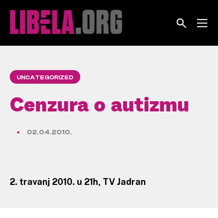
Skip
to
content
UNCATEGORIZED
Cenzura o autizmu
02.04.2010.
2. travanj 2010. u 21h, TV Jadran