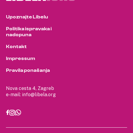
Upoznajte Libelu
Politika ispravaka i
nadopuna
Kontakt
Impressum
Pravila ponašanja
Nova cesta 4, Zagreb
e-mail:
info@libela.org