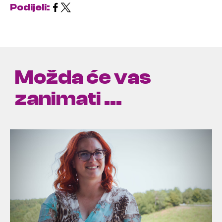
Podijeli:
Možda će vas
zanimati ...