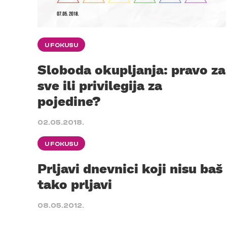
U FOKUSU
Sloboda okupljanja: pravo za
sve ili privilegija za
pojedine?
02.05.2018.
U FOKUSU
Prljavi dnevnici koji nisu baš
tako prljavi
08.05.2012.