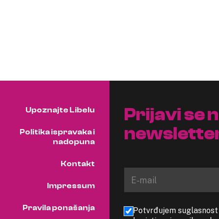
Prijavi se 
Upoznajte Libelu
newslette
Politika ispravaka i
nadopuna
Kontakt
Impressum
Pravila ponašanja
Potvrđujem suglasnost s