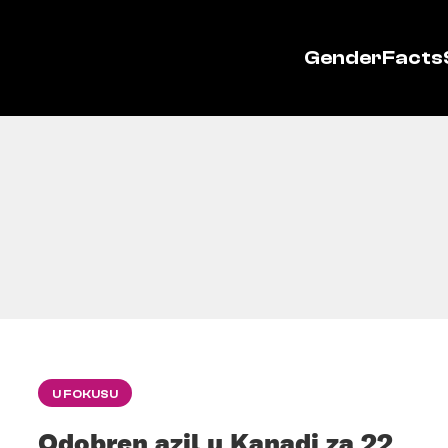
GenderFacts
U FOKUSU
Odobren azil u Kanadi za 22