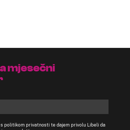
na mjesečni
r
 politikom privatnosti te dajem privolu Libeli da