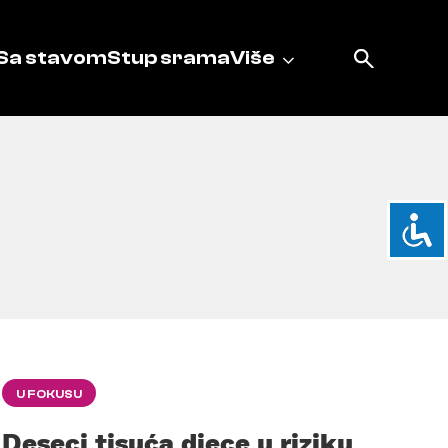
Sa stavom
Stup srama
Više
U FOKUSU
Deseci tisuća djece u riziku