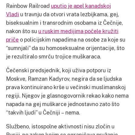
Rainbow Railroad
uputio je apel kanadskoj
Vladi
u travnju da otvori vrata lezbijkama, gej,
biseksualnim i transrodnim osobama iz Čečnije,
nakon što su
u ruskim medijima počele kružiti
priče
o policijskim napadima na osobe za koje su
“sumnjali” da su homoseksualne orijentacije, što
je rezultiralo smrću trojice muškaraca.
Čečenski predsjednik, koji uživa potporu iz
Moskve, Ramzan Kadyrov, negira da se ljudska
prava kontinuirano krše u većinski muslimanskoj
regiji. Njegov je glasnogovornik rekao kako nema
napada na gej muškarce jednostavno zato što
“takvih ljudi” u Čečniji – nema.
Službeno, istospolne aktivnosti nisu zločin u
Rusiji, no zakon kojim se ograničava pružanje