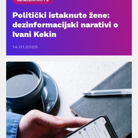
Politički istaknute žene:
dezinformacijski narativi o
Ivani Kekin
14.01.2025.