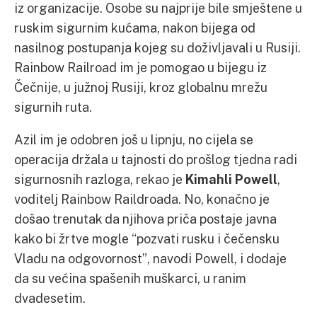
iz organizacije. Osobe su najprije bile smještene u
ruskim sigurnim kućama, nakon bijega od
nasilnog postupanja kojeg su doživljavali u Rusiji.
Rainbow Railroad im je pomogao u bijegu iz
Čečnije, u južnoj Rusiji, kroz globalnu mrežu
sigurnih ruta.
Azil im je odobren još u lipnju, no cijela se
operacija držala u tajnosti do prošlog tjedna radi
sigurnosnih razloga, rekao je
Kimahli Powell
,
voditelj Rainbow Raildroada. No, konačno je
došao trenutak da njihova priča postaje javna
kako bi žrtve mogle “pozvati rusku i čečensku
Vladu na odgovornost”, navodi Powell, i dodaje
da su većina spašenih muškarci, u ranim
dvadesetim.