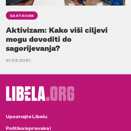
SA STAVOM
Aktivizam: Kako viši ciljevi
mogu dovoditi do
sagorijevanja?
21.03.2021.
Upoznajte Libelu
Politika ispravaka i