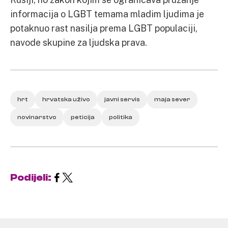
informacija o LGBT temama mladim ljudima je
potaknuo rast nasilja prema LGBT populaciji,
navode skupine za ljudska prava.
hrt
hrvatska uživo
javni servis
maja sever
novinarstvo
peticija
politika
Podijeli: