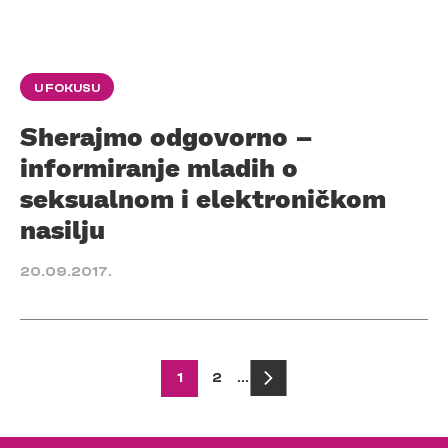
U FOKUSU
Sherajmo odgovorno –
informiranje mladih o
seksualnom i elektroničkom
nasilju
20.09.2017.
Posts
1
2
…
pagination