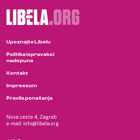
Upoznajte Libelu
Politika ispravaka i
nadopuna
Kontakt
Impressum
Pravila ponašanja
Nova cesta 4, Zagreb
e-mail:
info@libela.org