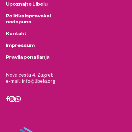
Upoznajte Libelu
Politika ispravaka i
nadopuna
Kontakt
Impressum
Pravila ponašanja
Nova cesta 4, Zagreb
e-mail:
info@libela.org