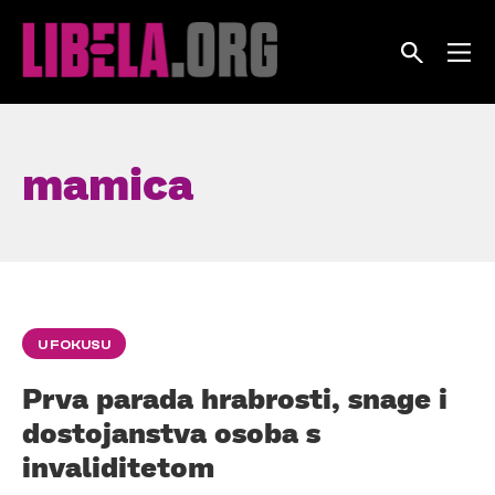
Skip
to
content
mamica
U FOKUSU
Prva parada hrabrosti, snage i
dostojanstva osoba s
invaliditetom