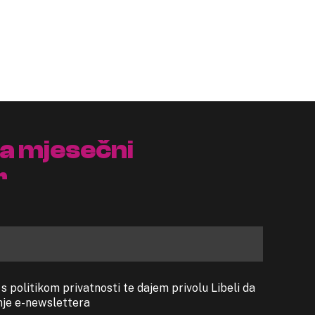
na mjesečni
r
 politikom privatnosti te dajem privolu Libeli da
anje e-newslettera