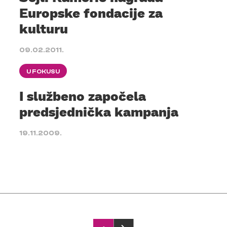
Europske fondacije za
kulturu
09.02.2011.
U FOKUSU
I službeno započela
predsjednička kampanja
19.11.2009.