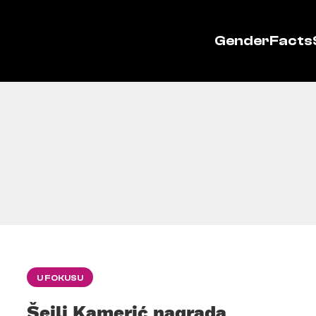
GenderFacts
U FOKUSU
Šejli Kamerić nagrada