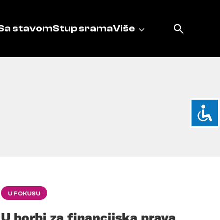
Sa stavom
Stup srama
Više
U FOKUSU
U borbi za financijska prava