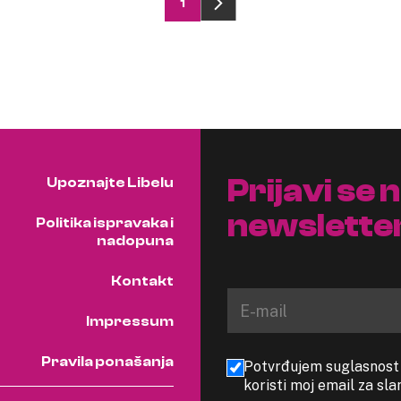
1
Prijavi se 
Upoznajte Libelu
newslette
Politika ispravaka i
nadopuna
Kontakt
Impressum
Pravila ponašanja
Potvrđujem suglasnost s
koristi moj email za sl