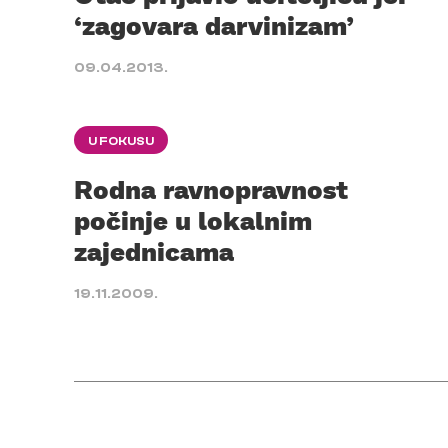
‘zagovara darvinizam’
09.04.2013.
U FOKUSU
Rodna ravnopravnost
počinje u lokalnim
zajednicama
19.11.2009.