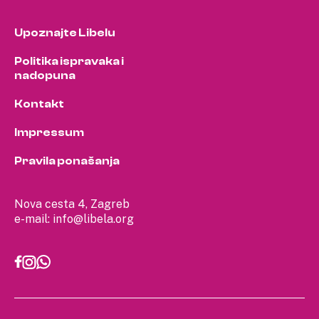
Upoznajte Libelu
Politika ispravaka i
nadopuna
Kontakt
Impressum
Pravila ponašanja
Nova cesta 4, Zagreb
e-mail:
info@libela.org