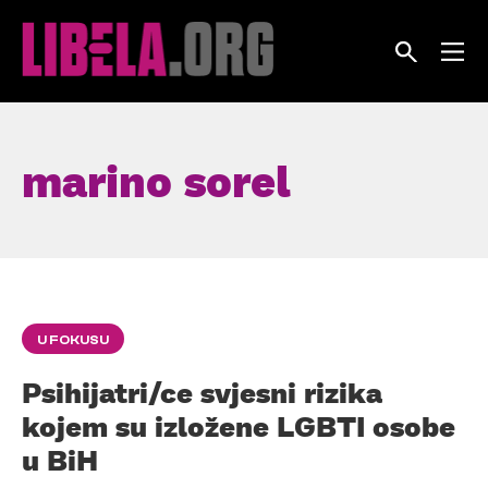
Skip
to
content
marino sorel
U FOKUSU
Psihijatri/ce svjesni rizika
kojem su izložene LGBTI osobe
u BiH