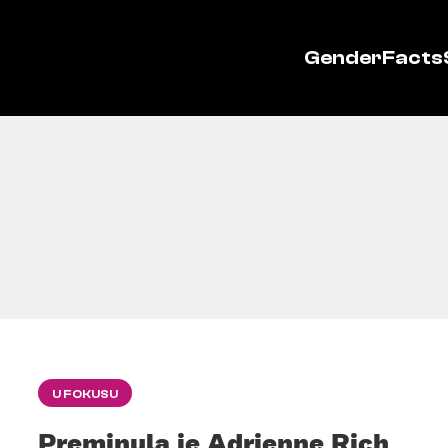
GenderFacts
U FOKUSU
Preminula je Adrienne Rich