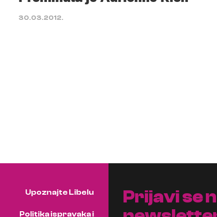
30.03.2012.
Prijavi se 
Upoznajte Libelu
newslette
Politika ispravaka i