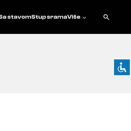
Sa stavom
Stup srama
Više