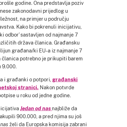
prošle godine. Ona predstavlja poziv
dnese zakonodavni prijedlog u
ežnost, na primjer u području
avstva. Kako bi pokrenuli inicijativu,
i odbor’ sastavljen od najmanje 7
zličitih država članica. Građansku
ilijun građana/ki EU-a iz najmanje 7
 članica potrebno je prikupiti barem
u 9.000.
a i građanki o potpori,
građanski
netskoj stranici.
Nakon potvrde
potpise u roku od jedne godine.
nicijativa
Jedan od nas
najbliže da
sakupili 900.000, a pred njima su još
 nas
želi da Europska komisija zabrani