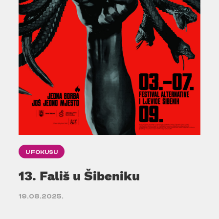
U FOKUSU
13. Fališ u Šibeniku
19.08.2025.