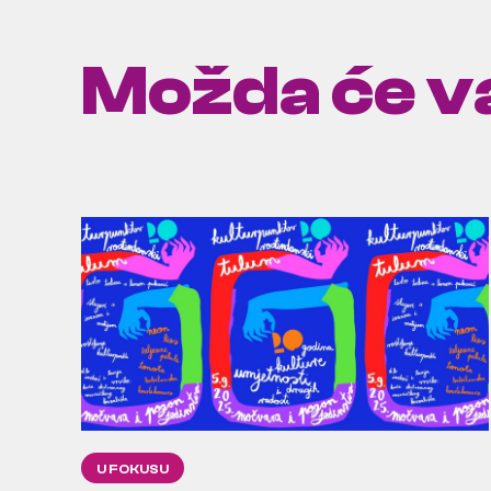
Možda će va
U FOKUSU