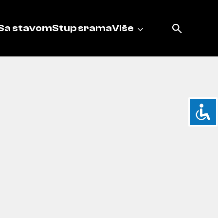
Sa stavom
Stup srama
Više