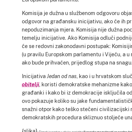
Komisija je dužna u službenom odgovoru objasn
odgovor na građansku inicijativu, ako će ih pre
nepoduzimanja mjera. Komisija nije dužna pod
temelju inicijative. Ako Komisija odluči podni
će se redovni zakonodavni postupak: Komisij
(u pravilu Europskom parlamentu i Vijeću, a u
ako bude prihvaćen, prijedlog stupa na snagu
Inicijativa
Jedan od nas
, kao i u hrvatskom slu
obitelji
, koristi demokratske mehanizme kako b
građanki i kako bi iz demokracije isključila 
ovo pokazuje koliko su jake fundamentalističk
snažni otpor kako teško stečeni civilizacijsk
demokratskih procedura skliznuo stoljeće un
{slika}
Članak je nastao u okviru projekta
Europske mogućnosti za ruralne že