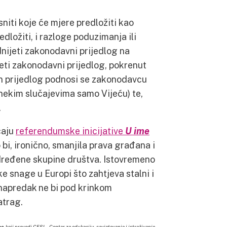
iti koje će mjere predložiti kao
dložiti, i razloge poduzimanja ili
nijeti zakonodavni prijedlog na
jeti zakonodavni prijedlog, pokrenut
in prijedlog podnosi se zakonodavcu
 nekim slučajevima samo Vijeću) te,
.
čaju
referendumske inicijative
U ime
i, ironično, smanjila prava građana i
određene skupine društva. Istovremeno
e snage u Europi što zahtjeva stalni i
i napredak ne bi pod krinkom
atrag.
ne
koji provodi CESI – Centar za edukaciju, savjetovanje i istraživanje