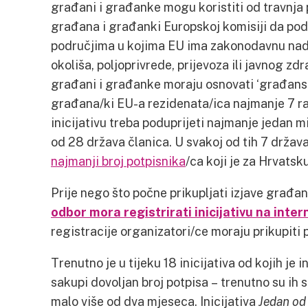
građani i građanke mogu koristiti od travnja 
građana i građanki Europskoj komisiji da po
područjima u kojima EU ima zakonodavnu nadl
okoliša, poljoprivrede, prijevoza ili javnog zdr
građani i građanke moraju osnovati ‘građansk
građana/ki EU-a rezidenata/ica najmanje 7 ra
inicijativu treba poduprijeti najmanje jedan m
od 28 država članica. U svakoj od tih 7 država
najmanji broj potpisnika
/ca koji je za Hrvatsk
Prije nego što počne prikupljati izjave građan
odbor mora registrirati inicijativu na inter
registracije organizatori/ce moraju prikupiti 
Trenutno je u tijeku 18 inicijativa od kojih je i
sakupi dovoljan broj potpisa – trenutno su ih 
malo više od dva mjeseca. Inicijativa
Jedan od