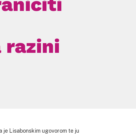
raničiti
 razini
a je Lisabonskim ugovorom te ju