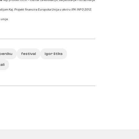
ijom Kaj. Projekt financira Europska Unija u okviru IPA INFO 2012.
 unije.
šibeniku
festival
igor štiks
ali