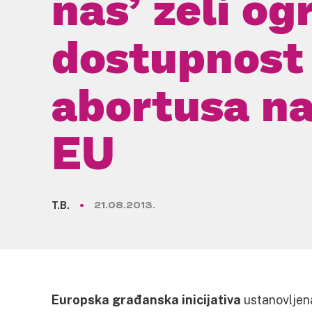
nas’ želi og
dostupnost
abortusa na
EU
T.B.
21.08.2013.
Europska građanska inicijativa
ustanovljen