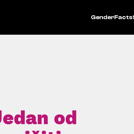
GenderFacts
‘Jedan od