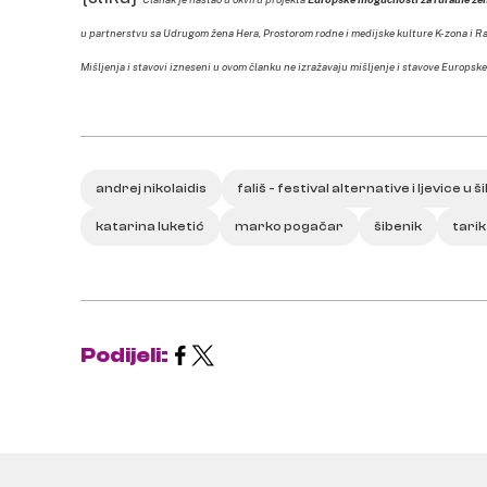
u partnerstvu sa Udrugom žena Hera, Prostorom rodne i medijske kulture K-zona i Rad
Mišljenja i stavovi izneseni u ovom članku ne izražavaju mišljenje i stavove Europske
andrej nikolaidis
fališ - festival alternative i ljevice u 
katarina luketić
marko pogačar
šibenik
tarik 
Podijeli: