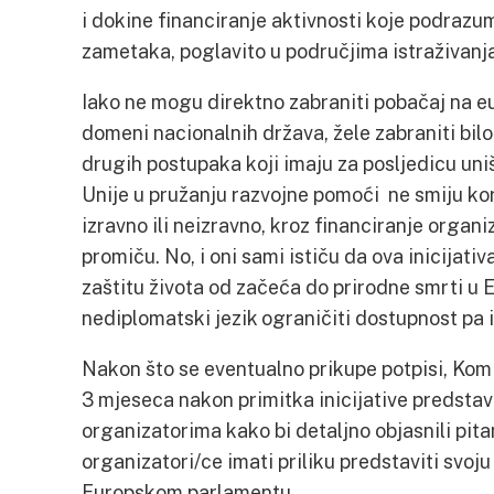
i dokine financiranje aktivnosti koje podrazum
zametaka, poglavito u područjima istraživanja
Iako ne mogu direktno zabraniti pobačaj na eur
domeni nacionalnih država, žele zabraniti bilo
drugih postupaka koji imaju za posljedicu un
Unije u pružanju razvojne pomoći ne smiju kori
izravno ili neizravno, kroz financiranje organiz
promiču. No, i oni sami ističu da ova inicijativ
zaštitu života od začeća do prirodne smrti u 
nediplomatski jezik ograničiti dostupnost pa i
Nakon što se eventualno prikupe potpisi, Komisi
3 mjeseca nakon primitka inicijative predstav
organizatorima kako bi detaljno objasnili pita
organizatori/ce imati priliku predstaviti svoju
Europskom parlamentu.