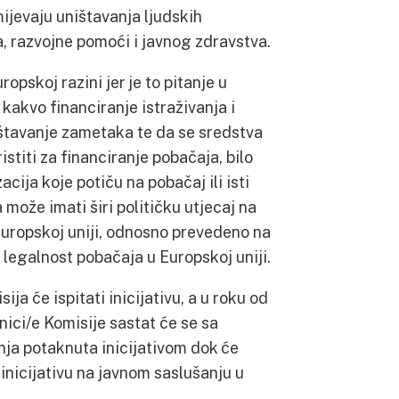
ijevaju uništavanja ljudskih
, razvojne pomoći i javnog zdravstva.
opskoj razini jer je to pitanje u
 kakvo financiranje istraživanja i
ištavanje zametaka te da se sredstva
stiti za financiranje pobačaja, bilo
acija koje potiču na pobačaj ili isti
a može imati širi političku utjecaj na
Europskoj uniji, odnosno prevedeno na
 legalnost pobačaja u Europskoj uniji.
ja će ispitati inicijativu, a u roku od
nici/e Komisije sastat će se sa
nja potaknuta inicijativom dok će
 inicijativu na javnom saslušanju u