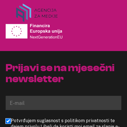
Prijavi se na mjesečni
newsletter
Potvrđujem suglasnost s politikom privatnosti te
dajem privolu Libeli da koristi moj email za slanje e-