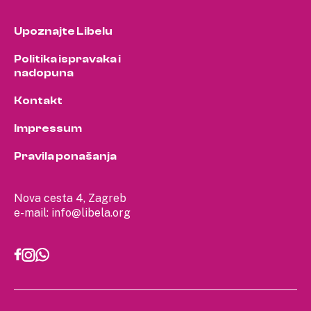
Upoznajte Libelu
Politika ispravaka i
nadopuna
Kontakt
Impressum
Pravila ponašanja
Nova cesta 4, Zagreb
e-mail:
info@libela.org