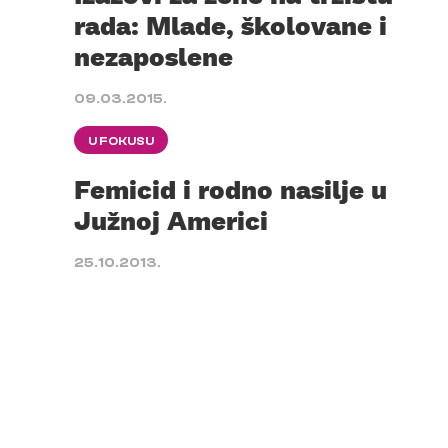
rada: Mlade, školovane i
nezaposlene
09.03.2015.
U FOKUSU
Femicid i rodno nasilje u
Južnoj Americi
25.10.2013.