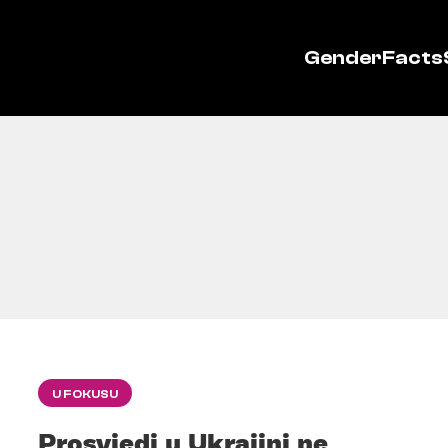
GenderFacts
U FOKUSU
Prosvjedi u Ukrajini ne