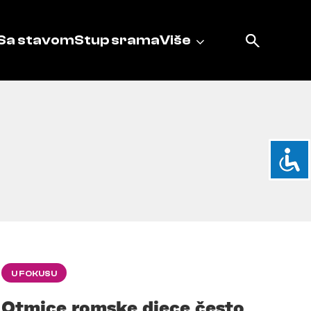
Sa stavom
Stup srama
Više
U FOKUSU
Otmice romske djece često