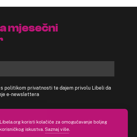
na mjesečni
r
 politikom privatnosti te dajem privolu Libeli da
anje e-newslettera
Libela.org koristi kolačiće za omogućavanje boljeg
korisničkog iskustva.
Saznaj više
.