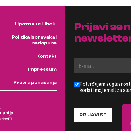
Prijavi se 
Upoznajte Libelu
newslette
Politika ispravaka i
nadopuna
Kontakt
Impressum
Pravila ponašanja
Potvrđujem suglasnost s
koristi moj email za sl
PRIJAVI SE