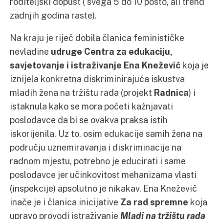
roditeljski dopust ( svega 5 do 10 posto, ali trend
zadnjih godina raste).
Na kraju je riječ dobila članica feminističke
nevladine
udruge Centra za edukaciju,
savjetovanje i istraživanje
Ena Knežević
koja je
iznijela konkretna diskriminirajuća iskustva
mladih žena na tržištu rada (projekt
Radnica
) i
istaknula kako se mora početi kažnjavati
poslodavce da bi se ovakva praksa istih
iskorijenila. Uz to, osim edukacije samih žena na
području uznemiravanja i diskriminacije na
radnom mjestu, potrebno je educirati i same
poslodavce jer učinkovitost mehanizama vlasti
(inspekcije) apsolutno je nikakav. Ena Knežević
inače je i članica inicijative
Za rad spremne
koja
upravo provodi istraživanje
Mladi na tržištu rada