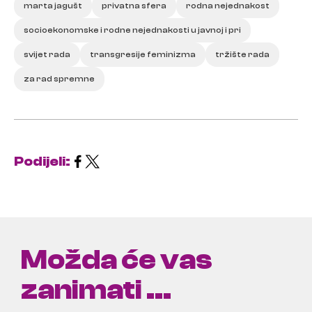
marta jagušt
privatna sfera
rodna nejednakost
socioekonomske i rodne nejednakosti u javnoj i pri
svijet rada
transgresije feminizma
tržište rada
za rad spremne
Podijeli:
Možda će vas
zanimati ...