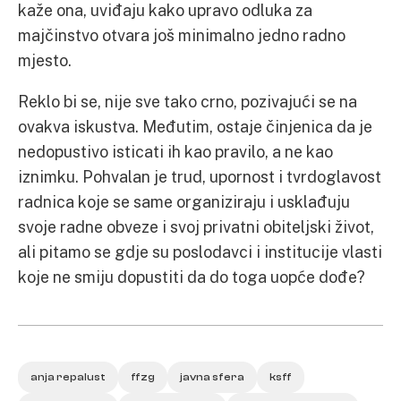
kaže ona, uviđaju kako upravo odluka za
majčinstvo otvara još minimalno jedno radno
mjesto.
Reklo bi se, nije sve tako crno, pozivajući se na
ovakva iskustva. Međutim, ostaje činjenica da je
nedopustivo isticati ih kao pravilo, a ne kao
iznimku. Pohvalan je trud, upornost i tvrdoglavost
radnica koje se same organiziraju i usklađuju
svoje radne obveze i svoj privatni obiteljski život,
ali pitamo se gdje su poslodavci i institucije vlasti
koje ne smiju dopustiti da do toga uopće dođe?
anja repalust
ffzg
javna sfera
ksff