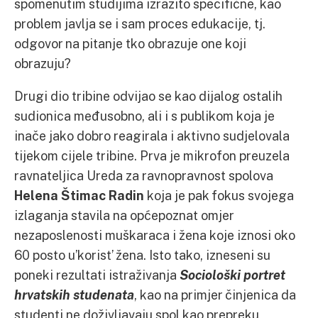
spomenutim studijima izrazito specifične, kao
problem javlja se i sam proces edukacije, tj.
odgovor na pitanje tko obrazuje one koji
obrazuju?
Drugi dio tribine odvijao se kao dijalog ostalih
sudionica međusobno, ali i s publikom koja je
inače jako dobro reagirala i aktivno sudjelovala
tijekom cijele tribine. Prva je mikrofon preuzela
ravnateljica Ureda za ravnopravnost spolova
Helena Štimac Radin
koja je pak fokus svojega
izlaganja stavila na općepoznat omjer
nezaposlenosti muškaraca i žena koje iznosi oko
60 posto u’korist’ žena. Isto tako, izneseni su
poneki rezultati istraživanja
Sociološki portret
hrvatskih studenata
, kao na primjer činjenica da
studenti ne doživljavaju spol kao prepreku