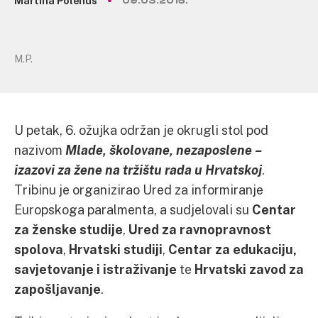
Martina Polenus
09.03.2015.
M.P.
U petak, 6. ožujka održan je okrugli stol pod
nazivom
Mlade, školovane, nezaposlene –
izazovi za žene na tržištu rada u Hrvatskoj
.
Tribinu je organizirao Ured za informiranje
Europskoga paralmenta, a sudjelovali su
Centar
za ženske studije
,
Ured za ravnopravnost
spolova
,
Hrvatski studiji
,
Centar za edukaciju,
savjetovanje i istraživanje
te
Hrvatski zavod za
zapošljavanje
.