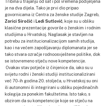
Tribina u trajanju od sat i pol vremena podijeljena
je na dva dijela. Tako je prvi dio pripao
govornicama iz Centra za ženske studije Zagreb,
Zorici Siročić
i
Ledi Sutlović
, koje su u obliku
klasične prezentacije govorile o ženskim i rodnim
studijima u Hrvatskoj. Naglasak je stavljen na
potrebu za institucionalizacijom samih studija,
kao i na većem zapošljavanju diplomanata jer se
tako stvara ozračje rodnoosvještene politike, dok
se istovremeno stječu nove kompetencije.
Ovakav stav potječe iz činjenice da, iako su u
svijetu rodni i ženski studiji institucionalizirani
već 70-ih godina 20. stoljeća, u Hrvatskoj su oni
ili autonomni ili integrirani u obliku pojedinačnih
kolegija za ponekim fakultetima. Isto tako, s
obzirom da su kompetencije koje se stječu na