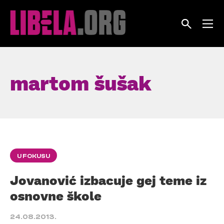
Skip
to
content
martom šušak
U FOKUSU
Jovanović izbacuje gej teme iz
osnovne škole
24.08.2013.