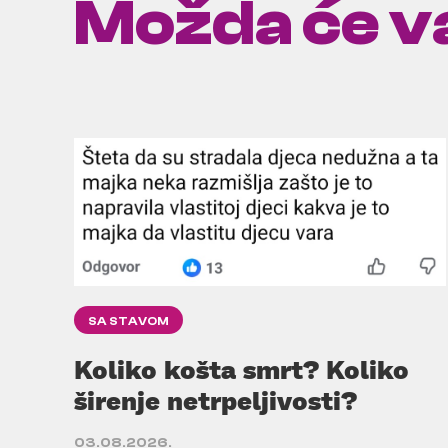
Možda će va
SA STAVOM
Koliko košta smrt? Koliko
širenje netrpeljivosti?
03.08.2026.