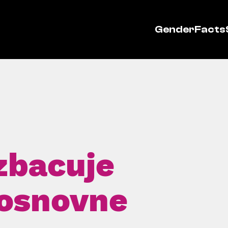
GenderFacts
zbacuje
 osnovne