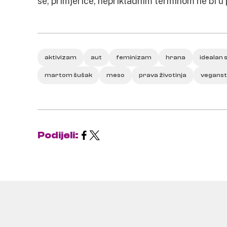
se, primjerice, neprikladnim terminom ne bi u 
aktivizam
aut
feminizam
hrana
idealan s
martom šušak
meso
prava životinja
vegans
Podijeli: