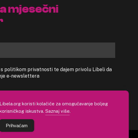
na mjesečni
r
 politikom privatnosti te dajem privolu Libeli da
anje e-newslettera
Libela.org koristi kolačiće za omogućavanje boljeg
korisničkog iskustva.
Saznaj više
.
Prihvaćam