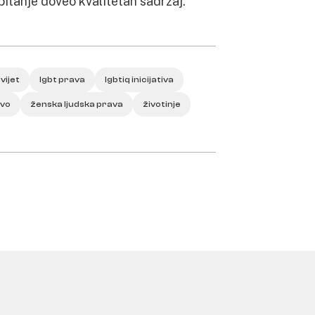
pitanje doveo kvalitetan sadržaj.
vijet
lgbt prava
lgbtiq inicijativa
tvo
ženska ljudska prava
životinje