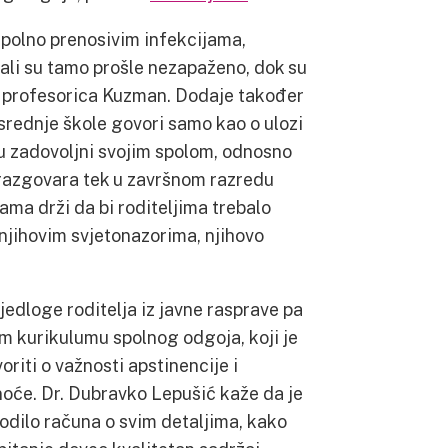
 spolno prenosivim infekcijama,
 ali su tamo prošle nezapaženo, dok su
ra profesorica Kuzman. Dodaje također
 srednje škole govori samo kao o ulozi
isu zadovoljni svojim spolom, odnosno
 razgovara tek u završnom razredu
ama drži da bi roditeljima trebalo
 njihovim svjetonazorima, njihovo
ijedloge roditelja iz javne rasprave pa
em kurikulumu spolnog odgoja, koji je
iti o važnosti apstinencije i
noće. Dr. Dubravko Lepušić kaže da je
vodilo računa o svim detaljima, kako