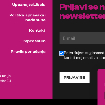
Prijavi se 
Upoznajte Libelu
newslette
Politika ispravaka i
nadopuna
Kontakt
Impressum
Pravila ponašanja
Potvrđujem suglasnost s
koristi moj email za sl
PRIJAVI SE