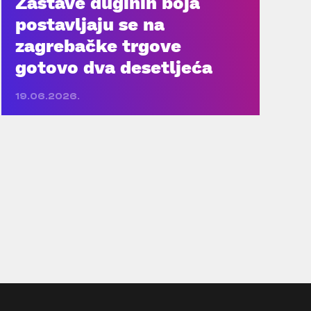
Zastave duginih boja
postavljaju se na
zagrebačke trgove
gotovo dva desetljeća
19.06.2026.