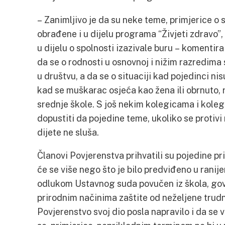
– Zanimljivo je da su neke teme, primjerice o
obrađene i u dijelu programa “Živjeti zdravo”,
u dijelu o spolnosti izazivale buru – komenti
da se o rodnosti u osnovnoj i nižim razredima
u društvu, a da se o situaciji kad pojedinci n
kad se muškarac osjeća kao žena ili obrnuto,
srednje škole. S još nekim kolegicama i koleg
dopustiti da pojedine teme, ukoliko se protivi
dijete ne sluša.
Članovi Povjerenstva prihvatili su pojedine pr
će se više nego što je bilo predviđeno u ranij
odlukom Ustavnog suda povučen iz škola, govor
prirodnim načinima zaštite od neželjene trud
Povjerenstvo svoj dio posla napravilo i da se 