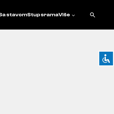
Sa stavom
Stup srama
Više