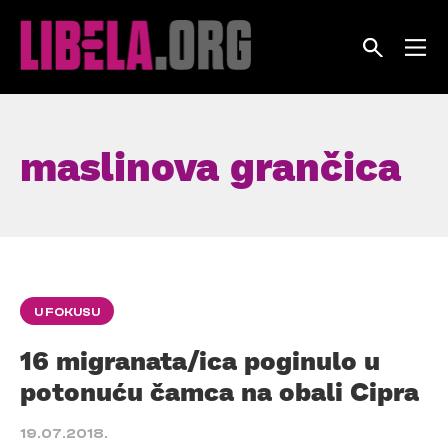
Skip
to
content
maslinova grančica
U FOKUSU
16 migranata/ica poginulo u
potonuću čamca na obali Cipra
19.07.2018.