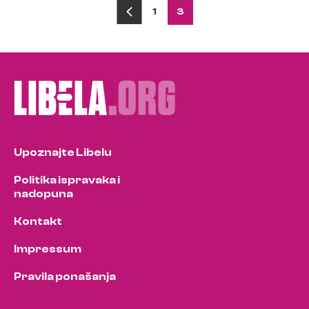
Posts
1
3
pagination
Upoznajte Libelu
Politika ispravaka i
nadopuna
Kontakt
Impressum
Pravila ponašanja