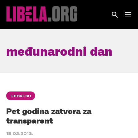
Skip
to
content
međunarodni dan
U FOKUSU
Pet godina zatvora za
transparent
18.02.2013.