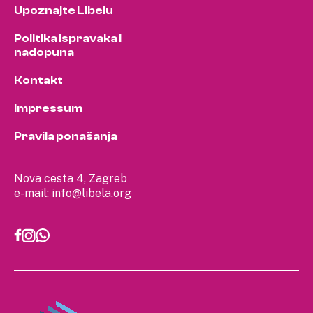
Upoznajte Libelu
Politika ispravaka i
nadopuna
Kontakt
Impressum
Pravila ponašanja
Nova cesta 4, Zagreb
e-mail:
info@libela.org