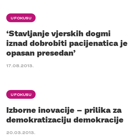
U FOKUSU
‘Stavljanje vjerskih dogmi
iznad dobrobiti pacijenatica je
opasan presedan’
17.08.2013.
U FOKUSU
Izborne inovacije – prilika za
demokratizaciju demokracije
20.03.2013.