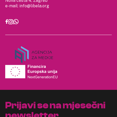
Nova cesta 4, Zagreb
e-mail:
info@libela.org
Prijavi se na mjesečni
newsletter