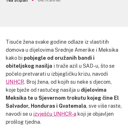
Tea Stipan
05.11.2015.
Tisuće žena svake godine odlaze iz vlastitih
domova u dijelovima Srednje Amerike i Meksika
kako bi
pobjegle od oružanih bandi i
obiteljskog nasilja
i traže azil u SAD-u, što se
počelo pretvarati u izbjegličku krizu, navodi
UNHCR
. Broj žena, od kojih su neke s djecom,
koje bježe od rastućeg nasilja u
dijelovima
Meksika te u Sjevernom trokutu kojeg čine El
Salvador, Honduras i Gvatemala
, sve više raste,
navodi se u
izvješću UNHCR-a
koji je objavljen
prošlog tjedna.