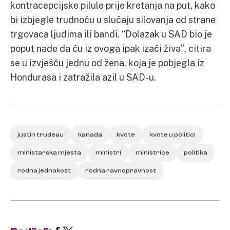
kontracepcijske pilule prije kretanja na put, kako
bi izbjegle trudnoću u slučaju silovanja od strane
trgovaca ljudima ili bandi. “Dolazak u SAD bio je
poput nade da ću iz ovoga ipak izaći živa”, citira
se u izvješću jednu od žena, koja je pobjegla iz
Hondurasa i zatražila azil u SAD-u.
justin trudeau
kanada
kvote
kvote u politici
ministarska mjesta
ministri
ministrice
politika
rodna jednakost
rodna ravnopravnost