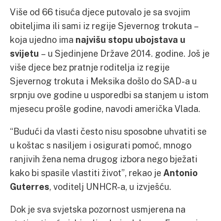
Više od 66 tisuća djece putovalo je sa svojim
obiteljima ili sami iz regije Sjevernog trokuta –
koja ujedno ima
najvišu stopu ubojstava u
svijetu
– u Sjedinjene Države 2014. godine. Još je
više djece bez pratnje roditelja iz regije
Sjevernog trokuta i Meksika došlo do SAD-a u
srpnju ove godine u usporedbi sa stanjem u istom
mjesecu prošle godine, navodi američka Vlada.
“Budući da vlasti često nisu sposobne uhvatiti se
u koštac s nasiljem i osigurati pomoć, mnogo
ranjivih žena nema drugog izbora nego bježati
kako bi spasile vlastiti život”, rekao je
Antonio
Guterres
, voditelj UNHCR-a, u izvješću.
Dok je sva svjetska pozornost usmjerena na