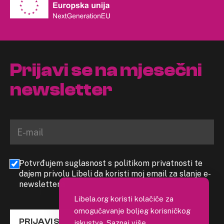
Prijavi se na mjesečni
newsletter
Potvrđujem suglasnost s politikom privatnosti te
dajem privolu Libeli da koristi moj email za slanje e-
newslettera
Libela.org koristi kolačiće za
omogućavanje boljeg korisničkog
PRIJAVI SE
iskustva.
Saznaj više
.