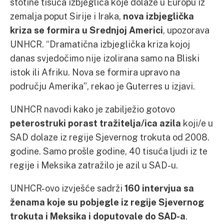
stotine tisuća izbjeglica koje dolaze u Europu iz
zemalja poput Sirije i Iraka,
nova izbjeglička
kriza se formira u Srednjoj Americi
, upozorava
UNHCR. “Dramatična izbjeglička kriza kojoj
danas svjedočimo nije izolirana samo na Bliski
istok ili Afriku. Nova se formira upravo na
području Amerika”, rekao je Guterres u izjavi.
UNHCR navodi kako je zabilježio gotovo
peterostruki porast tražitelja/ica azila
koji/e u
SAD dolaze iz regije Sjevernog trokuta od 2008.
godine. Samo prošle godine, 40 tisuća ljudi iz te
regije i Meksika zatražilo je azil u SAD-u.
UNHCR-ovo izvješće sadrži
160 intervjua sa
ženama koje su pobjegle iz regije Sjevernog
trokuta i Meksika i doputovale do SAD-a
.