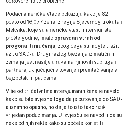
odgovore na te probleme.
Podaci američke Vlade pokazuju kako je 82
posto od 16,077 žena iz regije Sjevernog trokuta i
Meksika, koje su američke vlasti intervjuirale
prošle godine, imalo
opravdan strah od
progona ili mučenja
, zbog čega su mogle tražiti
azil u SAD-u. Drugi razlog bježanja iz matičnih
zemalja jest nasilje u rukama njihovih supruga i
partnera, uključujući silovanje i premlaćivanje s
bejzbolskim palicama.
Više od tri četvrtine intervjuiranih žena je navelo
kako su bile svjesne toga da je putovanje do SAD-
a iznimno opasno, no da je to isto tako rizik
vrijedan poduzimanja. U izvješću se navodi i da su
neke od njih rekle kako su počele koristiti