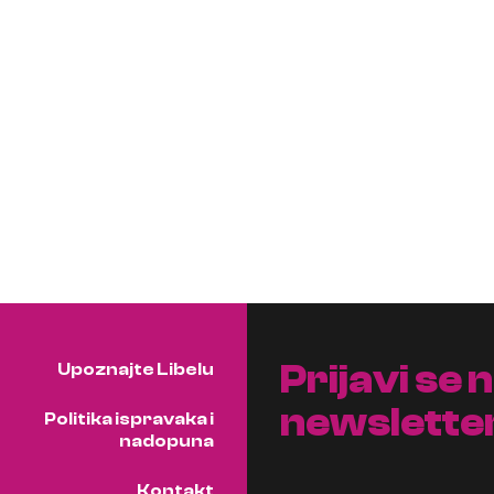
Prijavi se 
Upoznajte Libelu
newslette
Politika ispravaka i
nadopuna
Kontakt