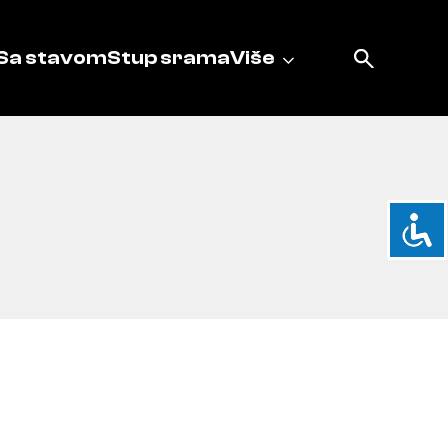
Sa stavom
Stup srama
Više