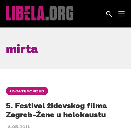
Skip
to
content
mirta
UNCATEGORIZED
5. Festival židovskog filma
Zagreb-Žene u holokaustu
16.05.2011.