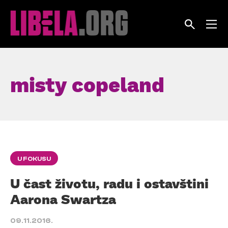
Skip
to
content
misty copeland
U FOKUSU
U čast životu, radu i ostavštini
Aarona Swartza
09.11.2016.