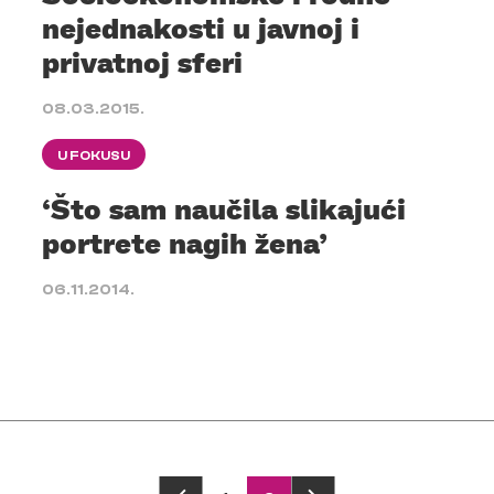
nejednakosti u javnoj i
privatnoj sferi
08.03.2015.
U FOKUSU
‘Što sam naučila slikajući
portrete nagih žena’
06.11.2014.