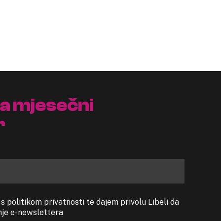
na mjesečni
r
 politikom privatnosti te dajem privolu Libeli da
anje e-newslettera