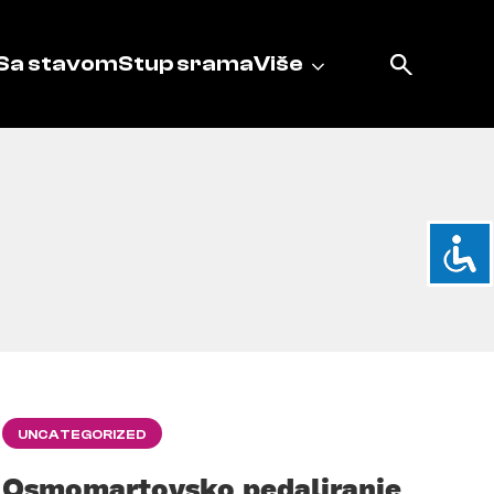
Sa stavom
Stup srama
Više
UNCATEGORIZED
Osmomartovsko pedaliranje