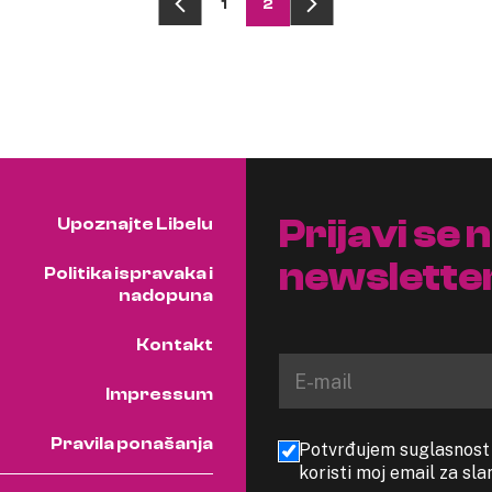
1
2
Prijavi se 
Upoznajte Libelu
newslette
Politika ispravaka i
nadopuna
Kontakt
Impressum
Pravila ponašanja
Potvrđujem suglasnost s
koristi moj email za sl