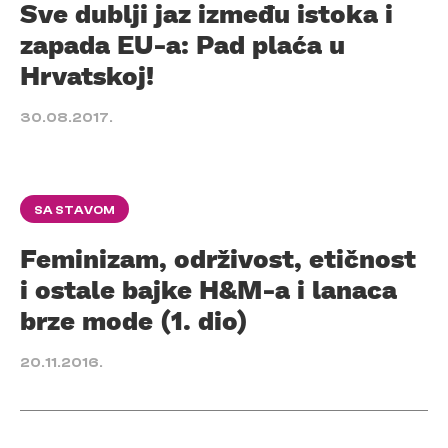
Sve dublji jaz između istoka i
zapada EU-a: Pad plaća u
Hrvatskoj!
30.08.2017.
SA STAVOM
Feminizam, održivost, etičnost
i ostale bajke H&M-a i lanaca
brze mode (1. dio)
20.11.2016.