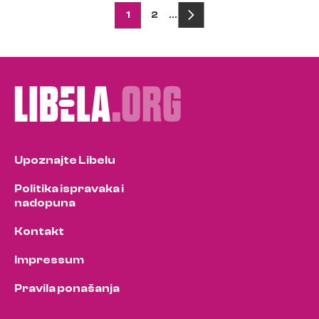
Posts
1
2
…
pagination
Upoznajte Libelu
Politika ispravaka i
nadopuna
Kontakt
Impressum
Pravila ponašanja