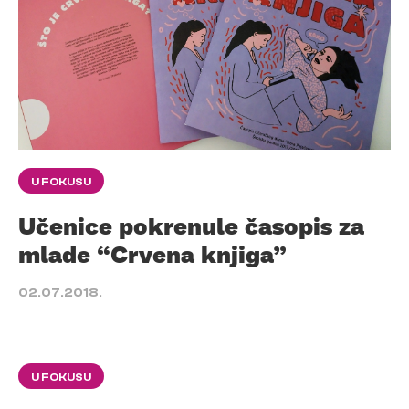
U FOKUSU
Učenice pokrenule časopis za
mlade “Crvena knjiga”
02.07.2018.
U FOKUSU