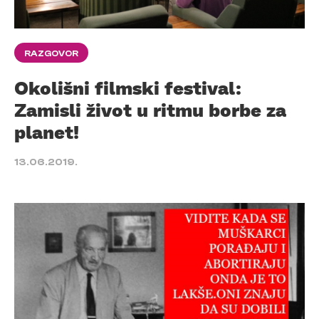
RAZGOVOR
Okolišni filmski festival:
Zamisli život u ritmu borbe za
planet!
13.06.2019.