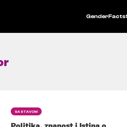
GenderFacts
or
SA STAVOM
Politika, znanost i Istina o