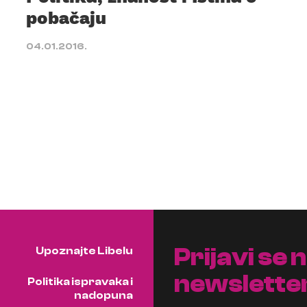
pobačaju
04.01.2016.
Prijavi se 
Upoznajte Libelu
newslette
Politika ispravaka i
nadopuna