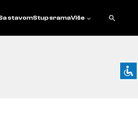
Sa stavom
Stup srama
Više