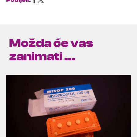
Možda će vas
zanimati ...