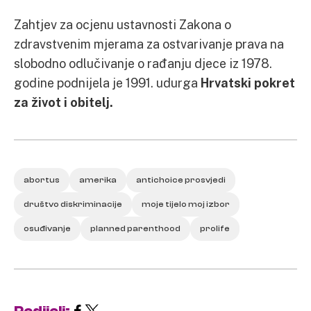
Zahtjev za ocjenu ustavnosti Zakona o
zdravstvenim mjerama za ostvarivanje prava na
slobodno odlučivanje o rađanju djece iz 1978.
godine podnijela je 1991. udurga
Hrvatski pokret
za život i obitelj.
abortus
amerika
antichoice prosvjedi
društvo diskriminacije
moje tijelo moj izbor
osuđivanje
planned parenthood
prolife
Podijeli: