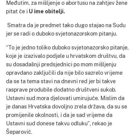
Međutim, za mišljenje o abortusu na zahtjev žene
pitat će i
U ime obitelji.
Smatra da je predmet tako dugo stajao na Sudu
jer se radi o duboko svjetonazorskom pitanju.
“To je jedno toliko duboko svjetonazorsko pitanje,
koje je izazivalo podjele u hrvatskom društvu, da
su dosadašnji predsjednici po mom mišljenju
opravdano zaključili da nije bilo sazrelo vrijeme
da se ta tema stavi na dnevni red jer bi takve
rasprave produbile dodatno društveni sukob.
Ustavni sud mora djelovati umirujuće. Mislim da
je danas Hrvatska dovoljno zrela država, da su se
promijenile okolnosti, i da je sad vrijeme da
Ustavni sud donese takvu odluku”, rekao je
Šeparović.