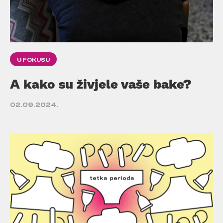
U FOKUSU
A kako su živjele vaše bake?
02.09.2024.