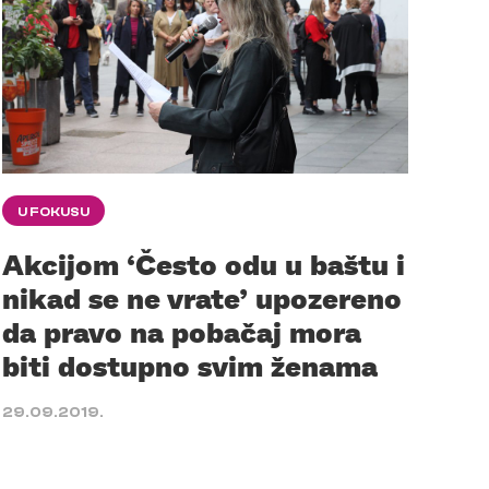
U FOKUSU
Akcijom ‘Često odu u baštu i
nikad se ne vrate’ upozereno
da pravo na pobačaj mora
biti dostupno svim ženama
29.09.2019.