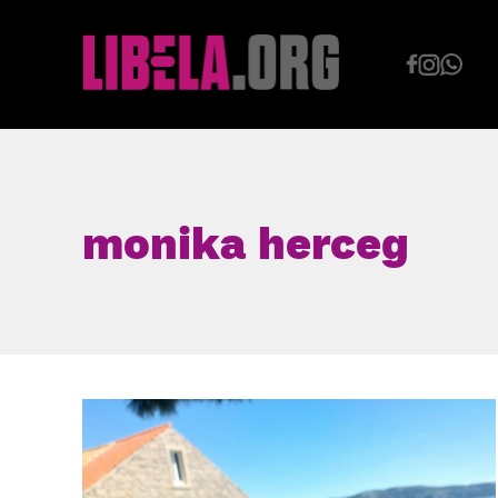
Skip
to
content
monika herceg