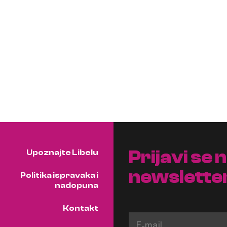
Prijavi se 
Upoznajte Libelu
newslette
Politika ispravaka i
nadopuna
Kontakt