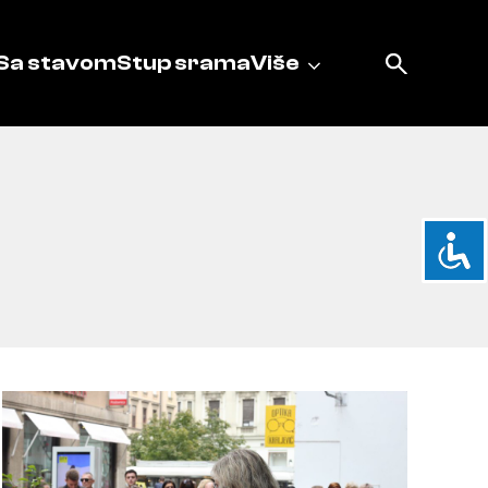
Sa stavom
Stup srama
Više