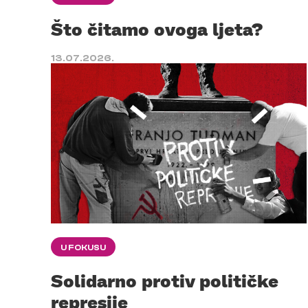
Što čitamo ovoga ljeta?
13.07.2026.
U FOKUSU
Solidarno protiv političke
represije