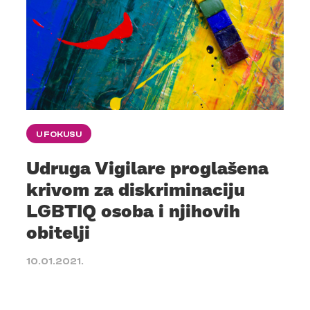
U FOKUSU
Udruga Vigilare proglašena
krivom za diskriminaciju
LGBTIQ osoba i njihovih
obitelji
10.01.2021.