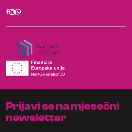
Prijavi se na mjesečni
newsletter