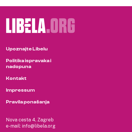
Upoznajte Libelu
Politika ispravaka i
nadopuna
Kontakt
Impressum
Pravila ponašanja
Nova cesta 4, Zagreb
e-mail:
info@libela.org