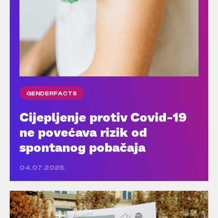
GENDERFACTS
Cijepljenje protiv Covid-19
ne povećava rizik od
spontanog pobačaja
04.07.2025.