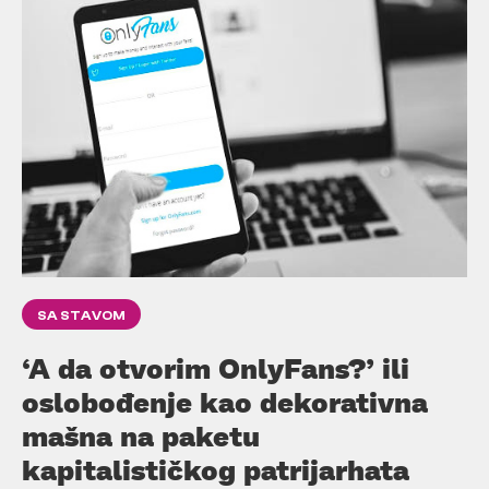
SA STAVOM
‘A da otvorim OnlyFans?’ ili
oslobođenje kao dekorativna
mašna na paketu
kapitalističkog patrijarhata