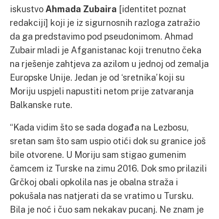
iskustvo
Ahmada Zubaira
[identitet poznat
redakciji] koji je iz sigurnosnih razloga zatražio
da ga predstavimo pod pseudonimom. Ahmad
Zubair mladi je Afganistanac koji trenutno čeka
na rješenje zahtjeva za azilom u jednoj od zemalja
Europske Unije. Jedan je od ‘sretnika’ koji su
Moriju uspjeli napustiti netom prije zatvaranja
Balkanske rute.
“Kada vidim što se sada događa na Lezbosu,
sretan sam što sam uspio otići dok su granice još
bile otvorene. U Moriju sam stigao gumenim
čamcem iz Turske na zimu 2016. Dok smo prilazili
Grčkoj obali opkolila nas je obalna straža i
pokušala nas natjerati da se vratimo u Tursku.
Bila je noć i čuo sam nekakav pucanj. Ne znam je