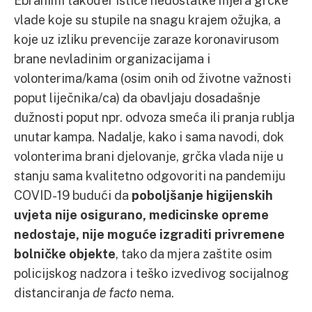
vlade koje su stupile na snagu krajem ožujka, a
koje uz izliku prevencije zaraze koronavirusom
brane nevladinim organizacijama i
volonterima/kama (osim onih od životne važnosti
poput liječnika/ca) da obavljaju dosadašnje
dužnosti poput npr. odvoza smeća ili pranja rublja
unutar kampa. Nadalje, kako i sama navodi, dok
volonterima brani djelovanje, grčka vlada nije u
stanju sama kvalitetno odgovoriti na pandemiju
COVID-19 budući da
poboljšanje higijenskih
uvjeta nije osigurano, medicinske opreme
nedostaje, nije moguće izgraditi privremene
bolničke objekte
, tako da mjera zaštite osim
policijskog nadzora i teško izvedivog socijalnog
distanciranja
de facto
nema.