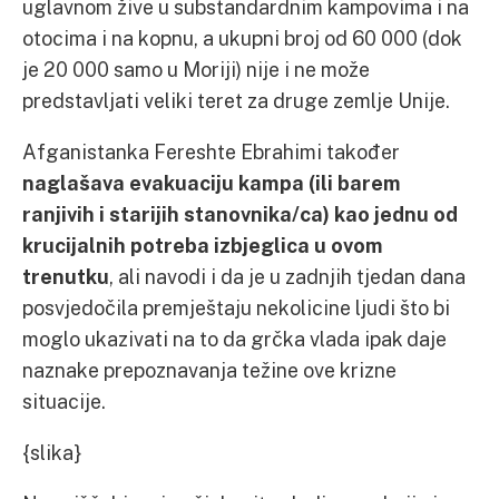
uglavnom žive u substandardnim kampovima i na
otocima i na kopnu, a ukupni broj od 60 000 (dok
je 20 000 samo u Moriji) nije i ne može
predstavljati veliki teret za druge zemlje Unije.
Afganistanka Fereshte Ebrahimi također
naglašava evakuaciju kampa (ili barem
ranjivih i starijih stanovnika/ca) kao jednu od
krucijalnih potreba izbjeglica u ovom
trenutku
, ali navodi i da je u zadnjih tjedan dana
posvjedočila premještaju nekolicine ljudi što bi
moglo ukazivati na to da grčka vlada ipak daje
naznake prepoznavanja težine ove krizne
situacije.
{slika}