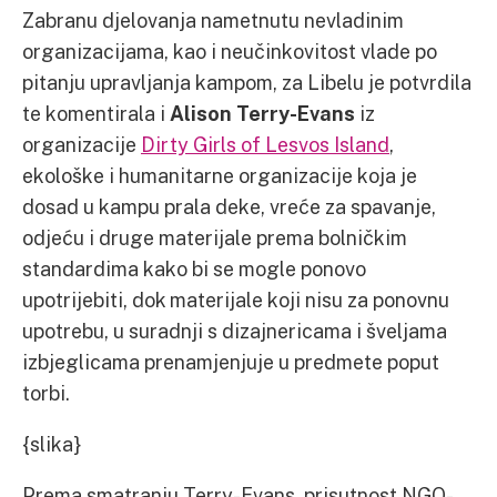
Zabranu djelovanja nametnutu nevladinim
organizacijama, kao i neučinkovitost vlade po
pitanju upravljanja kampom, za Libelu je potvrdila
te komentirala i
Alison Terry-Evans
iz
organizacije
Dirty Girls of Lesvos Island
,
ekološke i humanitarne organizacije koja je
dosad u kampu prala deke, vreće za spavanje,
odjeću i druge materijale prema bolničkim
standardima kako bi se mogle ponovo
upotrijebiti, dok materijale koji nisu za ponovnu
upotrebu, u suradnji s dizajnericama i šveljama
izbjeglicama prenamjenjuje u predmete poput
torbi.
{slika}
Prema smatranju Terry-Evans, prisutnost NGO-