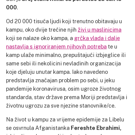
000
.
Od 20 000 tisuća ljudi koji trenutno obitavaju u
kampu, oko dvije trećine njih
živi u maslinicima
koji se nalaze oko kampa, a
grčka vlada i dalje
nastavlja s ignoriranjem njihovih potreba
te u
kamp ulaže minimalno, prepuštajući izbjeglice ili
same sebi ili nekolicini nevladinih organizacija
koje djeluju unutar kampa. Iako navedeno
predstavlja značajan problem po sebi, u jeku
pandemije koronavirusa, osim ugroze životnog
standarda, stav države prema Moriji predstavlja i
životnu ugrozu za sve njezine stanovnike/ce.
Na život u kampu za vrijeme epidemije za Libelu
se osvrnula Afganistanka
Fereshte Ebrahimi,