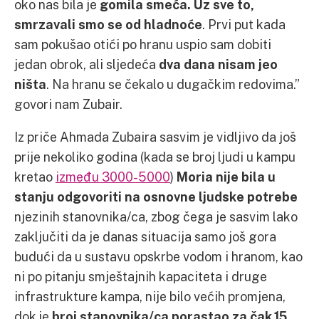
oko nas bila je
gomila smeća. Uz sve to,
smrzavali smo se od hladnoće
. Prvi put kada
sam pokušao otići po hranu uspio sam dobiti
jedan obrok, ali sljedeća
dva dana nisam jeo
ništa
. Na hranu se čekalo u dugačkim redovima.”
govori nam Zubair.
Iz priče Ahmada Zubaira sasvim je vidljivo da još
prije nekoliko godina (kada se broj ljudi u kampu
kretao
između 3000-5000
)
Moria nije bila u
stanju odgovoriti na osnovne ljudske potrebe
njezinih stanovnika/ca, zbog čega je sasvim lako
zaključiti da je danas situacija samo još gora
budući da u sustavu opskrbe vodom i hranom, kao
ni po pitanju smještajnih kapaciteta i druge
infrastrukture kampa, nije bilo većih promjena,
dok je
broj stanovnika/ca porastao za čak 15