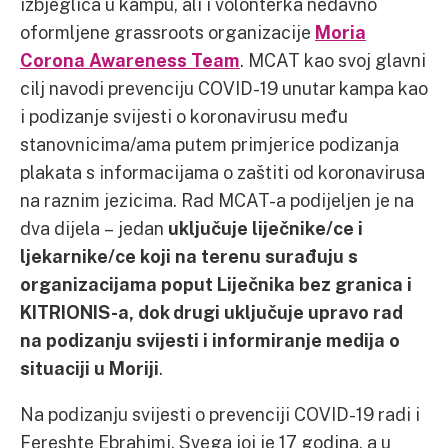
izbjeglica u kampu, ali i volonterka nedavno
oformljene grassroots organizacije
Moria
Corona Awareness Team
. MCAT kao svoj glavni
cilj navodi prevenciju COVID-19 unutar kampa kao
i podizanje svijesti o koronavirusu među
stanovnicima/ama putem primjerice podizanja
plakata s informacijama o zaštiti od koronavirusa
na raznim jezicima. Rad MCAT-a podijeljen je na
dva dijela – jedan
uključuje liječnike/ce i
ljekarnike/ce koji na terenu surađuju s
organizacijama poput Liječnika bez granica i
KITRIONIS-a, dok drugi uključuje upravo rad
na podizanju svijesti i informiranje medija o
situaciji u Moriji
.
Na podizanju svijesti o prevenciji COVID-19 radi i
Fereshte Ebrahimi. Svega joj je 17 godina, a u