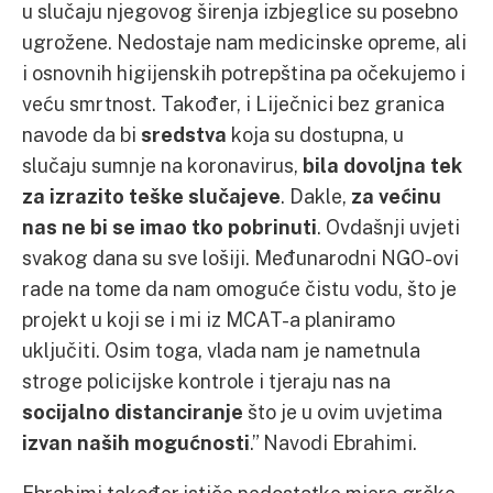
u slučaju njegovog širenja izbjeglice su posebno
ugrožene. Nedostaje nam medicinske opreme, ali
i osnovnih higijenskih potrepština pa očekujemo i
veću smrtnost. Također, i Liječnici bez granica
navode da bi
sredstva
koja su dostupna, u
slučaju sumnje na koronavirus,
bila dovoljna tek
za izrazito teške slučajeve
. Dakle,
za većinu
nas ne bi se imao tko pobrinuti
. Ovdašnji uvjeti
svakog dana su sve lošiji. Međunarodni NGO-ovi
rade na tome da nam omoguće čistu vodu, što je
projekt u koji se i mi iz MCAT-a planiramo
uključiti. Osim toga, vlada nam je nametnula
stroge policijske kontrole i tjeraju nas na
socijalno distanciranje
što je u ovim uvjetima
izvan naših mogućnosti
.” Navodi Ebrahimi.
Ebrahimi također ističe nedostatke mjera grčke