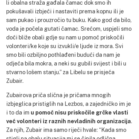
li obalna straža gađala čamac dok smo ih
pokušavali izbjeći i nastaviti prema kopnu ili je
sam pukao i prouzročio tu buku. Kako god da bilo,
voda je počela gutati čamac. Srećom, uspjeli smo
doći bliže obali gdje su nam u pomoć priskočili
volonteri/ke koje su izvukli/e ljude iz mora. Svi
smo bili ozbiljno pothlađeni budući da nam je
odjeća bila mokra, a neki su gubili svijest i bili u
stvarno lošem stanju.” za Libelu se prisjeća
Zubair.
Zubairova priča slična je pričama mnogih
izbjeglica pristiglih na Lezbos, a zajedničko im je
i to da im
u pomoć nisu priskočile grčke vlasti
već volonteri iz raznih nevladinih organizacija
.
Za njih, Zubair ima samo riječi hvale: “Kada smo
stigli na obalu situacija mi se činila odlična.