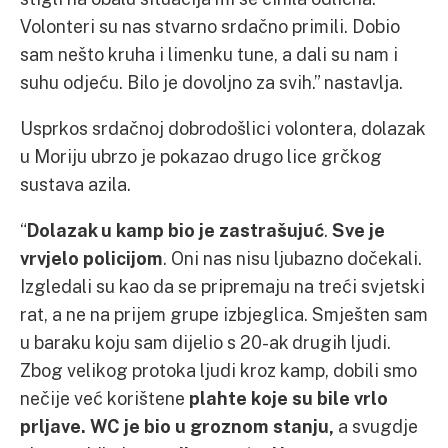
Volonteri su nas stvarno srdačno primili. Dobio
sam nešto kruha i limenku tune, a dali su nam i
suhu odjeću. Bilo je dovoljno za svih.” nastavlja.
Usprkos srdačnoj dobrodošlici volontera, dolazak
u Moriju ubrzo je pokazao drugo lice grčkog
sustava azila.
“
Dolazak u kamp bio je zastrašujuć
.
Sve je
vrvjelo policijom
. Oni nas nisu ljubazno dočekali.
Izgledali su kao da se pripremaju na treći svjetski
rat, a ne na prijem grupe izbjeglica. Smješten sam
u baraku koju sam dijelio s 20-ak drugih ljudi.
Zbog velikog protoka ljudi kroz kamp, dobili smo
nečije već korištene
plahte koje su bile vrlo
prljave. WC je bio u groznom stanju,
a svugdje