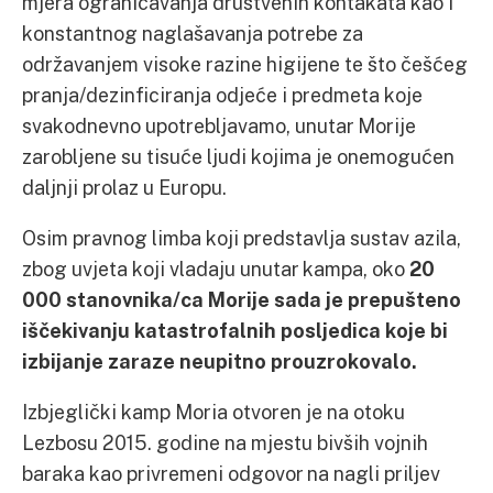
mjera ograničavanja društvenih kontakata kao i
konstantnog naglašavanja potrebe za
održavanjem visoke razine higijene te što češćeg
pranja/dezinficiranja odjeće i predmeta koje
svakodnevno upotrebljavamo, unutar Morije
zarobljene su tisuće ljudi kojima je onemogućen
daljnji prolaz u Europu.
Osim pravnog limba koji predstavlja sustav azila,
zbog uvjeta koji vladaju unutar kampa, oko
20
000 stanovnika/ca Morije sada je prepušteno
iščekivanju katastrofalnih posljedica koje bi
izbijanje zaraze neupitno prouzrokovalo.
Izbjeglički kamp Moria otvoren je na otoku
Lezbosu 2015. godine na mjestu bivših vojnih
baraka kao privremeni odgovor na nagli priljev