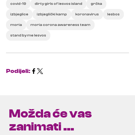
covid-19
dirty girls of lesvos island
grčka
izbjeglice
izbjeglički kamp
koronavirus
lesbos
moria
moria corona awareness team
stand by me lesvos
Podijeli:
Možda će vas
zanimati ...