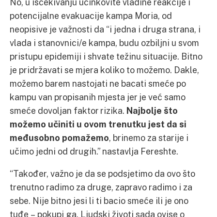
No, u iščekivanju učinkovite vladine reakcije i
potencijalne evakuacije kampa Moria, od
neopisive je važnosti da “i jedna i druga strana, i
vlada i stanovnici/e kampa, budu ozbiljni u svom
pristupu epidemiji i shvate težinu situacije. Bitno
je pridržavati se mjera koliko to možemo. Dakle,
možemo barem nastojati ne bacati smeće po
kampu van propisanih mjesta jer je već samo
smeće dovoljan faktor rizika.
Najbolje što
možemo učiniti u ovom trenutku jest da si
međusobno pomažemo
, brinemo za starije i
učimo jedni od drugih.” nastavlja Fereshte.
“Također, važno je da se podsjetimo da ovo što
trenutno radimo za druge, zapravo radimo i za
sebe. Nije bitno jesi li ti bacio smeće ili je ono
tuđe – pokupi ga. Ljudski životi sada ovise o