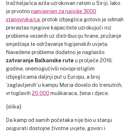
tražitelja/ica azila uzrokovan ratom u Siriji. Iako
je prvotno
namijenjen za najviše 3000
stanovnika/ca
, protok izbjeglica gotovo je odmah
prerastao njegove kapacitete uzrokujući niz
problema vezanih uz distribuciju hrane, pružanje
smještaja te održavanje higijenskih uvjeta.
Navedene probleme dodatno je naglasilo
zatvaranje Balkanske rute
u proljeće 2016.
godine, onemogućivši novopristiglim
izbjeglicama daljnji put u Europu, a broj
‘zaglavljenih’ u kampu Moria dovelo do trenutnih,
vrtoglavih
20 000
muškaraca, žena i djece.
{slika}
Da kamp od samih početaka nije bio u stanju
osigurati dostojne životne uvjete, govori i