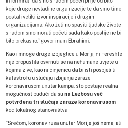
informirali da smo s radom počeli prije od bilo
koje druge nevladine organizacije te da smo time
postali veliki izvor inspiracije i drugim
organizacijama. Ako želimo spasiti ljudske živote
s radom smo morali početi sada kako poslije ne bi
bilo prekasno.” govori nam Ebrahimi.
Kao i mnoge druge izbjeglice u Moriji, ni Fereshte
nije propustila osvrnuti se na nehumane uvjete u
kojima žive, kao ni činjenicu da bi isti pospješili
katastrofu u slučaju izbijanja zaraze
koronavirusom unutar kampa, što postaje realna
mogućnost budući da su
na Lezbosu već
potvrđena tri slučaja zaraze koronavirusom
kod lokalnog stanovništva.
“Srećom, koronavirusa unutar Morije još nema, ali