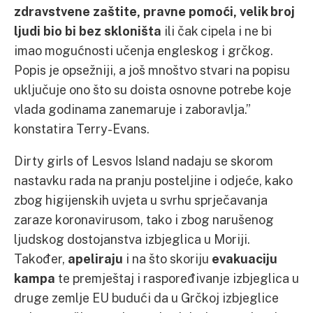
zdravstvene zaštite, pravne pomoći, velik broj
ljudi bio bi bez skloništa
ili čak cipela i ne bi
imao mogućnosti učenja engleskog i grčkog.
Popis je opsežniji, a još mnoštvo stvari na popisu
uključuje ono što su doista osnovne potrebe koje
vlada godinama zanemaruje i zaboravlja.”
konstatira Terry-Evans.
Dirty girls of Lesvos Island nadaju se skorom
nastavku rada na pranju posteljine i odjeće, kako
zbog higijenskih uvjeta u svrhu sprječavanja
zaraze koronavirusom, tako i zbog narušenog
ljudskog dostojanstva izbjeglica u Moriji.
Također,
apeliraju
i na što skoriju
evakuaciju
kampa
te premještaj i raspoređivanje izbjeglica u
druge zemlje EU budući da u Grčkoj izbjeglice