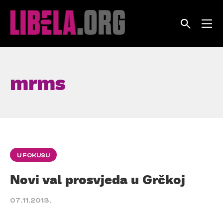
Skip
to
content
mrms
U FOKUSU
Novi val prosvjeda u Grčkoj
07.11.2013.