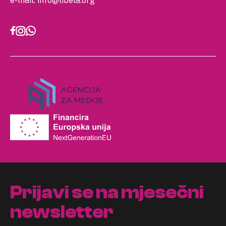
e-mail:
info@libela.org
Prijavi se na mjesečni
newsletter