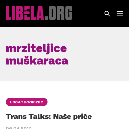
Skip
to
content
mrziteljice
muškaraca
UNCATEGORIZED
Trans Talks: Naše priče
04.04.2017.